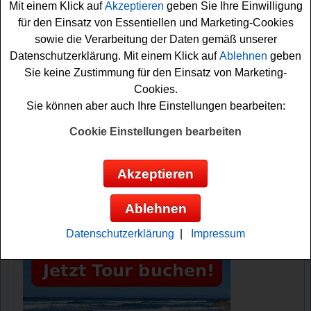
Mit einem Klick auf
Akzeptieren
geben Sie Ihre Einwilligung
können sich so Ihre Gewinnchance sichern. Vielleicht
für den Einsatz von Essentiellen und Marketing-Cookies
haben Sie ja Glück? Auf jeden Fall sind die Daumen
sowie die Verarbeitung der Daten gemäß unserer
schon einmal fest gedrückt!
Datenschutzerklärung. Mit einem Klick auf
Ablehnen
geben
Sie keine Zustimmung für den Einsatz von Marketing-
Zaubertopf verlost tolle Sachpreise im
Cookies.
Gesamtwert von ca. 12250 Euro
Sie können aber auch Ihre Einstellungen bearbeiten:
Anzeige:
Cookie Einstellungen bearbeiten
Akzeptieren
Ablehnen
Datenschutzerklärung
|
Impressum