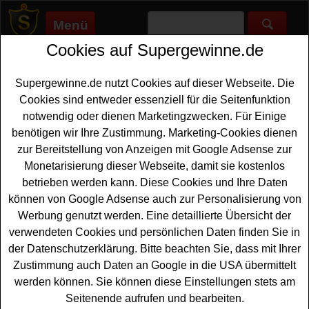
Menü
Cookies auf Supergewinne.de
Supergewinne.de
>
Gewinnspiele
>
Sonstige Gewinnspiele
>
Zaubertopf Gewinnspiel - tolle Sachpreise gewinnen
Supergewinne.de nutzt Cookies auf dieser Webseite. Die
Anzeige:
Cookies sind entweder essenziell für die Seitenfunktion
notwendig oder dienen Marketingzwecken. Für Einige
Anzeige:
benötigen wir Ihre Zustimmung. Marketing-Cookies dienen
zur Bereitstellung von Anzeigen mit Google Adsense zur
Zaubertopf Gewinnspiel - tolle
Monetarisierung dieser Webseite, damit sie kostenlos
Sachpreise gewinnen
betrieben werden kann. Diese Cookies und Ihre Daten
können von Google Adsense auch zur Personalisierung von
Ein kostenloses Zaubertopf Gewinnspiel im Advent für
Werbung genutzt werden. Eine detaillierte Übersicht der
alle Gewinner, die gern tolle
Sachpreise
und einen
verwendeten Cookies und persönlichen Daten finden Sie in
Kaffeevollautomat gewinnen möchten. Zaubertopf verlost
der Datenschutzerklärung. Bitte beachten Sie, dass mit Ihrer
in der Zeit um Weihnachten schöne Sachpreise im
Zustimmung auch Daten an Google in die USA übermittelt
Gesamtwert von ca. 12250 Euro. Falls Sie bei dem
werden können. Sie können diese Einstellungen stets am
Zaubertopf Gewinnspiel gratis mitmachen möchten,
Seitenende aufrufen und bearbeiten.
müssen Sie nur kurz das kleine Formular ausfüllen und