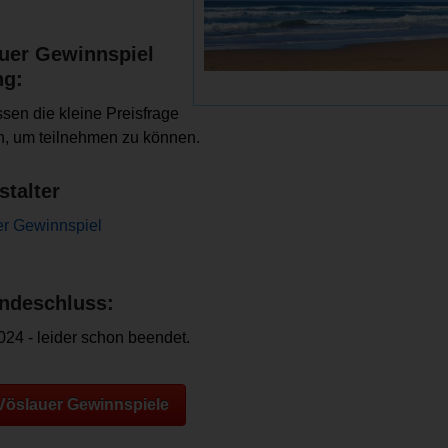
uer Gewinnspiel
ng:
sen die kleine Preisfrage
, um teilnehmen zu können.
stalter
r Gewinnspiel
ndeschluss:
024 - leider schon beendet.
 Vöslauer Gewinnspiele