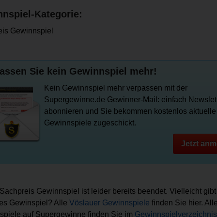
nspiel-Kategorie:
is Gewinnspiel
assen Sie kein Gewinnspiel mehr!
Kein Gewinnspiel mehr verpassen mit der
Supergewinne.de Gewinner-Mail: einfach Newslet
abonnieren und Sie bekommen kostenlos aktuelle
Gewinnspiele zugeschickt.
Jetzt anm
Sachpreis Gewinnspiel ist leider bereits beendet. Vielleicht gib
es Gewinspiel? Alle
Vöslauer Gewinnspiele
finden Sie hier. All
piele auf Supergewinne finden Sie im
Gewinnspielverzeichnis