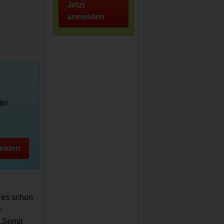
Jetzt
anmelden
ter
elden
t es schon
e
.Somit