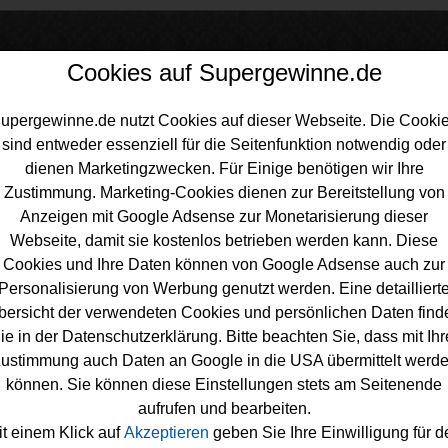
Cookies auf Supergewinne.de
upergewinne.de nutzt Cookies auf dieser Webseite. Die Cooki
sind entweder essenziell für die Seitenfunktion notwendig oder
inne.de
>
Gewinnspiele
>
Sonstige Gewinnspiele
>
Vöslauer Gewinnspi
dienen Marketingzwecken. Für Einige benötigen wir Ihre
ne gewinnen
Zustimmung. Marketing-Cookies dienen zur Bereitstellung von
Anzeigen mit Google Adsense zur Monetarisierung dieser
Webseite, damit sie kostenlos betrieben werden kann. Diese
Cookies und Ihre Daten können von Google Adsense auch zur
Personalisierung von Werbung genutzt werden. Eine detailliert
auer Gewinnspiel - Bialetti Moka Kanne
bersicht der verwendeten Cookies und persönlichen Daten find
ie in der Datenschutzerklärung. Bitte beachten Sie, dass mit Ihr
innen
ustimmung auch Daten an Google in die USA übermittelt werd
rn eine schöne Moka
Kanne gewinnen
möchte, hat bei diesem
können. Sie können diese Einstellungen stets am Seitenende
osen Vöslauer Gewinnspiel eine schöne Gelegenheit dazu. Vös
aufrufen und bearbeiten.
 insgesamt 50 Bialetti Moka Kannen aus der Rainbow Edition un
it einem Klick auf
Akzeptieren
geben Sie Ihre Einwilligung für d