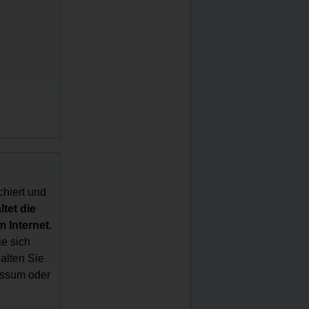
chiert und
tet die
 Internet.
e sich
halten Sie
essum oder