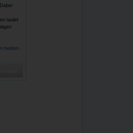
 Dabei
en lautet
htigen
el melden.
nnspiel