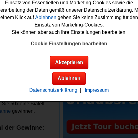
lück können Sie eine solche Kanne gewinnen. Falls Sie an de
Einsatz von Essentiellen und Marketing-Cookies sowie die
piel kostenlos teilnehmen möchten, müssen Sie kurz die Lösu
erarbeitung der Daten gemäß unserer Datenschutzerklärung. M
age herausfinden und können dann das kleine Formular ausfülle
einem Klick auf
Ablehnen
geben Sie keine Zustimmung für den
cht haben Sie ja Glück? Auf jeden Fall sind die Daumen schon e
Einsatz von Marketing-Cookies.
t!
Sie können aber auch Ihre Einstellungen bearbeiten:
Cookie Einstellungen bearbeiten
uer verlost 50x eine Bialetti Moka Kanne
Akzeptieren
Anzeige:
Infos zum Vöslauer
nspiel
Ablehnen
gewinne:
Datenschutzerklärung
|
Impressum
em Vöslauer Gewinnspiel
 Sie 50x eine Bialetti
anne
gewinnen.
l der Gewinne: