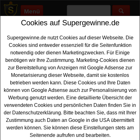
Menü
Cookies auf Supergewinne.de
Supergewinne.de
>
Gewinnspiele
>
Sonstige Gewinnspiele
>
Nikwax Gewinnspiel - Zelt gewinnen
Supergewinne.de nutzt Cookies auf dieser Webseite. Die
Anzeige:
Cookies sind entweder essenziell für die Seitenfunktion
notwendig oder dienen Marketingzwecken. Für Einige
Anzeige:
benötigen wir Ihre Zustimmung. Marketing-Cookies dienen
zur Bereitstellung von Anzeigen mit Google Adsense zur
Nikwax Gewinnspiel - Zelt
Monetarisierung dieser Webseite, damit sie kostenlos
gewinnen
betrieben werden kann. Diese Cookies und Ihre Daten
können von Google Adsense auch zur Personalisierung von
Wer gern ein tolles
Zelt gewinnen
mag, hat bei diesem
Werbung genutzt werden. Eine detaillierte Übersicht der
kostenlosen Nikwax Gewinnspiel eine schöne
verwendeten Cookies und persönlichen Daten finden Sie in
Gelegenheit dazu. Nikwax verlost ein Vango Omega TC
der Datenschutzerklärung. Bitte beachten Sie, dass mit Ihrer
350 3-Personen Zelt im Wert von über 450 Euro - und mit
Zustimmung auch Daten an Google in die USA übermittelt
etwas Glück können Sie dieses hochwertige Zelt
werden können. Sie können diese Einstellungen stets am
gewinnen. Weiterhin wartet zweimal ein Nikwax
Seitenende aufrufen und bearbeiten.
Produktset
auf den glücklichen Gewinner. Falls Sie an