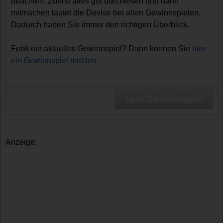
beachten. Zuerst alles gut durchlesen und dann
mitmachen lautet die Devise bei allen Gewinnspielen.
Dadurch haben Sie immer den richtigen Überblick.
Fehlt ein aktuelles Gewinnspiel? Dann können Sie
hier
ein Gewinnspiel melden.
zum Gewinnspiel
Anzeige: