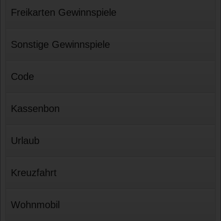
Freikarten Gewinnspiele
Sonstige Gewinnspiele
Code
Kassenbon
Urlaub
Kreuzfahrt
Wohnmobil