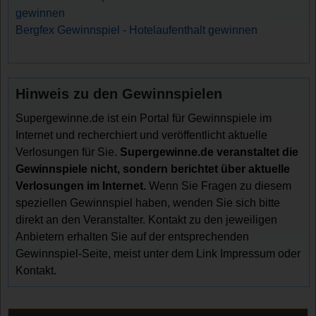
gewinnen
Bergfex Gewinnspiel - Hotelaufenthalt gewinnen
Hinweis zu den Gewinnspielen
Supergewinne.de ist ein Portal für Gewinnspiele im
Internet und recherchiert und veröffentlicht aktuelle
Verlosungen für Sie.
Supergewinne.de veranstaltet die
Gewinnspiele nicht, sondern berichtet über aktuelle
Verlosungen im Internet.
Wenn Sie Fragen zu diesem
speziellen Gewinnspiel haben, wenden Sie sich bitte
direkt an den Veranstalter. Kontakt zu den jeweiligen
Anbietern erhalten Sie auf der entsprechenden
Gewinnspiel-Seite, meist unter dem Link Impressum oder
Kontakt.