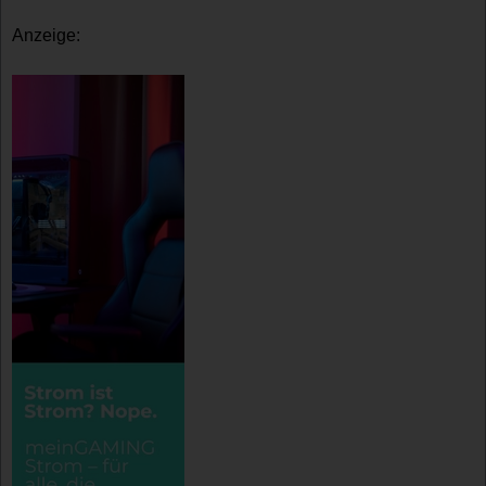
Anzeige: