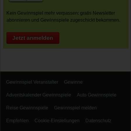
Kein Gewinnspiel mehr verpassen: gratis Newsletter
abonnieren und Gewinnspiele zugeschickt bekommen.
Jetzt anmelden
Gewinnspiel Veranstalter
Gewinne
Adventskalender Gewinnspiele
Auto Gewinnspiele
Reise Gewinnspiele
Gewinnspiel melden
Empfehlen
Cookie-Einstellungen
Datenschutz