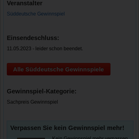
Veranstalter
Süddeutsche Gewinnspiel
Einsendeschluss:
11.05.2023 - leider schon beendet.
Alle Süddeutsche Gewinnspiele
Gewinnspiel-Kategorie:
Sachpreis Gewinnspiel
Verpassen Sie kein Gewinnspiel mehr!
Kein Gewinnspiel mehr verpassen