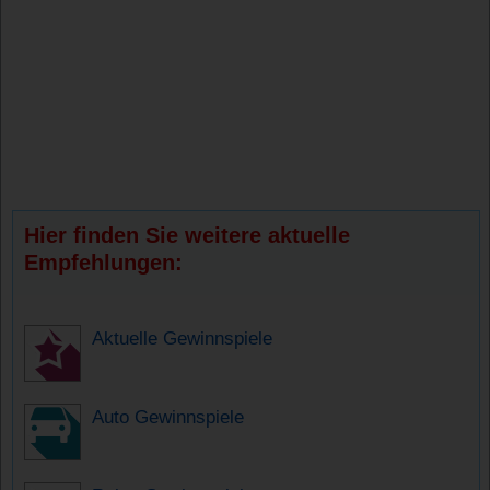
Hier finden Sie weitere aktuelle
Empfehlungen:
Aktuelle Gewinnspiele
Auto Gewinnspiele