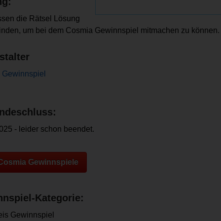
ng:
sen die Rätsel Lösung
inden, um bei dem Cosmia Gewinnspiel mitmachen zu können.
stalter
 Gewinnspiel
ndeschluss:
025 - leider schon beendet.
 Cosmia Gewinnspiele
nspiel-Kategorie:
is Gewinnspiel