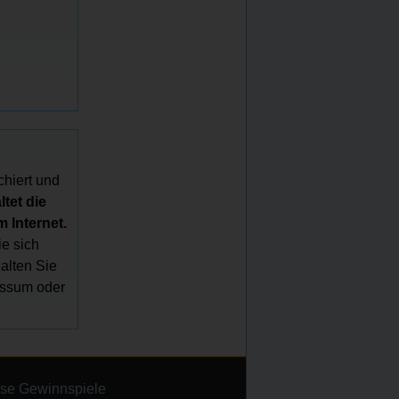
chiert und
tet die
 Internet.
e sich
halten Sie
essum oder
se Gewinnspiele