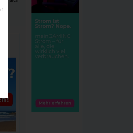
nnen sich
it