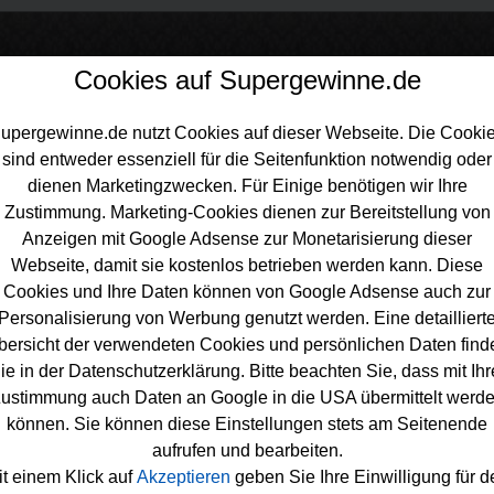
Cookies auf Supergewinne.de
upergewinne.de nutzt Cookies auf dieser Webseite. Die Cooki
sind entweder essenziell für die Seitenfunktion notwendig oder
inne.de
>
Gewinnspiele
>
Sonstige Gewinnspiele
>
Cosmia Gewinnspie
dienen Marketingzwecken. Für Einige benötigen wir Ihre
d gewinnen
Zustimmung. Marketing-Cookies dienen zur Bereitstellung von
Anzeigen mit Google Adsense zur Monetarisierung dieser
Webseite, damit sie kostenlos betrieben werden kann. Diese
Cookies und Ihre Daten können von Google Adsense auch zur
Personalisierung von Werbung genutzt werden. Eine detailliert
ia Gewinnspiel - Rätsel lösen und ge
bersicht der verwendeten Cookies und persönlichen Daten find
ie in der Datenschutzerklärung. Bitte beachten Sie, dass mit Ihr
n einen tollen
Hotelaufenthalt gewinnen
möchte, sollte bei die
ustimmung auch Daten an Google in die USA übermittelt werd
osen Cosmia Gewinnspiel mitmachen. Bei dem aktuellen Rätsel
können. Sie können diese Einstellungen stets am Seitenende
zwei Übernachtungen im Boutique Bio-Hotel Gitschberg in Me
aufrufen und bearbeiten.
l für zwei Personen. Falls Sie an dem Cosmia Gewinnspiel tei
it einem Klick auf
Akzeptieren
geben Sie Ihre Einwilligung für d