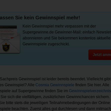
assen Sie kein Gewinnspiel mehr!
Kein Gewinnspiel mehr verpassen mit der
Supergewinne.de Gewinner-Mail: einfach Newslet
abonnieren und Sie bekommen kostenlos aktuelle
Gewinnspiele zugeschickt.
Jetzt anm
Sachpreis Gewinnspiel ist leider bereits beendet. Vielleicht gib
es Gewinspiel? Alle
Cosmia Gewinnspiele
finden Sie hier. Alle
piele auf Supergewinne finden Sie im
Gewinnspielverzeichnis
Sie sich die vielfältigen, zusätzlichen Gewinnchancen sichern.
 Sie bitte stets die jeweiligen Teilnahmebedingungen der Online
piele beachten. Zuerst alles gut durchlesen und dann mitmach