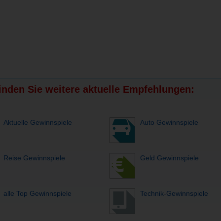
finden Sie weitere aktuelle Empfehlungen:
Aktuelle Gewinnspiele
Auto Gewinnspiele
Reise Gewinnspiele
Geld Gewinnspiele
alle Top Gewinnspiele
Technik-Gewinnspiele