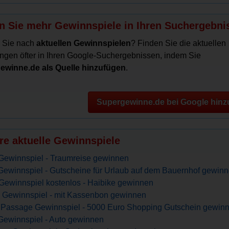
n Sie mehr Gewinnspiele in Ihren Suchergebni
 Sie nach
aktuellen Gewinnspielen
? Finden Sie die aktuellen
ngen öfter in Ihren Google-Suchergebnissen, indem Sie
ewinne.de als Quelle hinzufügen
.
Supergewinne.de bei Google hinz
re aktuelle Gewinnspiele
Gewinnspiel - Traumreise gewinnen
Gewinnspiel - Gutscheine für Urlaub auf dem Bauernhof gewin
Gewinnspiel kostenlos - Haibike gewinnen
 Gewinnspiel - mit Kassenbon gewinnen
 Passage Gewinnspiel - 5000 Euro Shopping Gutschein gewin
ewinnspiel - Auto gewinnen