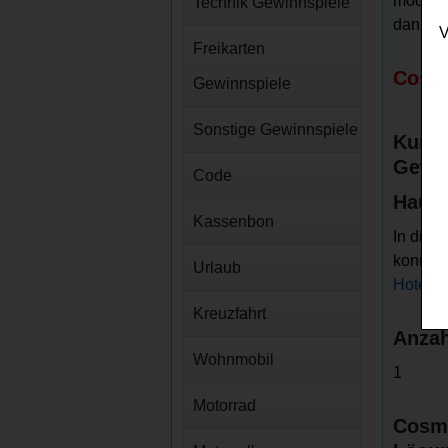
möchten
Technik Gewinnspiele
dann Ih
V
Freikarten
Cosmi
Gewinnspiele
Sonstige Gewinnspiele
Kurz-
Gewin
Code
Haupt
Kassenbon
In die
konnten
Urlaub
Hotelau
Kreuzfahrt
Anzah
Wohnmobil
1
Motorrad
Cosmi