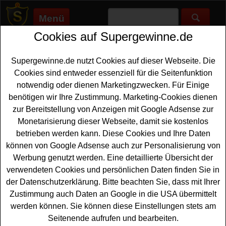
Menü
Cookies auf Supergewinne.de
Supergewinne.de
>
Gewinnspiele
>
Sonstige Gewinnspiele
>
Gabor Gewinnspiel - Schuh-Jahresabo gewinnen
Supergewinne.de nutzt Cookies auf dieser Webseite. Die
Anzeige:
Cookies sind entweder essenziell für die Seitenfunktion
notwendig oder dienen Marketingzwecken. Für Einige
Anzeige:
benötigen wir Ihre Zustimmung. Marketing-Cookies dienen
zur Bereitstellung von Anzeigen mit Google Adsense zur
Gabor Gewinnspiel - Schuh-
Monetarisierung dieser Webseite, damit sie kostenlos
Jahresabo gewinnen
betrieben werden kann. Diese Cookies und Ihre Daten
können von Google Adsense auch zur Personalisierung von
Ein kostenloses Gabor Gewinnspiel für alle
Werbung genutzt werden. Eine detaillierte Übersicht der
Gewinnerinnen, die gern eine
Schuh-Flatrate gewinnen
verwendeten Cookies und persönlichen Daten finden Sie in
möchten. Verlost wird ein Schuh-Flatrate für ein ganzes
der Datenschutzerklärung. Bitte beachten Sie, dass mit Ihrer
Jahr - und jeden Monat kann sich der Gewinner ein Paar
Zustimmung auch Daten an Google in die USA übermittelt
neue Schuhe bei Gabor aussuchen. Um an dem Gabor
werden können. Sie können diese Einstellungen stets am
Gewinnspiel gratis teilnehmen zu können, müssen Sie
Seitenende aufrufen und bearbeiten.
nur kurz das keine Formular ausfüllen und den