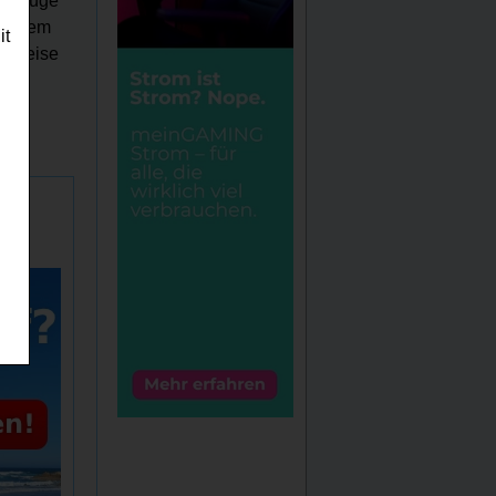
Ausflüge
 diesem
it
ka Reise