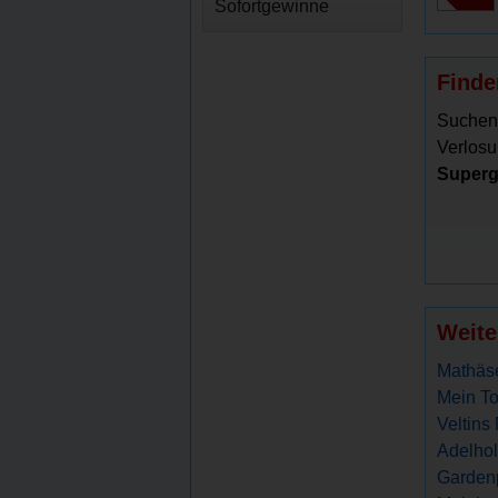
Sofortgewinne
Finde
Suchen
Verlosu
Superg
Weite
Mathäse
Mein To
Veltin
Adelhol
Gardenp