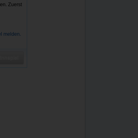
en. Zuerst
el melden.
nnspiel