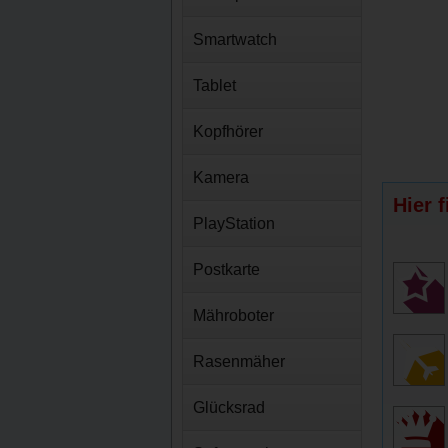
Smartwatch
Tablet
Kopfhörer
Kamera
Hier 
PlayStation
Postkarte
Mähroboter
Rasenmäher
Glücksrad