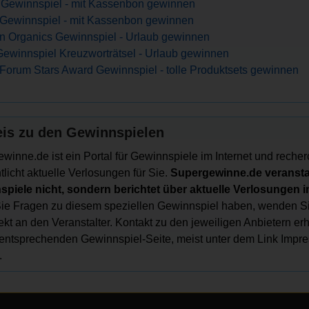
 Gewinnspiel - mit Kassenbon gewinnen
i Gewinnspiel - mit Kassenbon gewinnen
 Organics Gewinnspiel - Urlaub gewinnen
Gewinnspiel Kreuzworträtsel - Urlaub gewinnen
Forum Stars Award Gewinnspiel - tolle Produktsets gewinnen
is zu den Gewinnspielen
winne.de ist ein Portal für Gewinnspiele im Internet und recher
tlicht aktuelle Verlosungen für Sie.
Supergewinne.de veranstal
piele nicht, sondern berichtet über aktuelle Verlosungen im
e Fragen zu diesem speziellen Gewinnspiel haben, wenden Si
irekt an den Veranstalter. Kontakt zu den jeweiligen Anbietern er
 entsprechenden Gewinnspiel-Seite, meist unter dem Link Impr
.