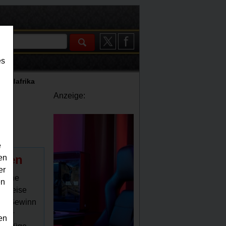
es
 Südafrika
Anzeige:
e
nnen
en
er
n eine
en
e Reise
. Im Gewinn
erer
en