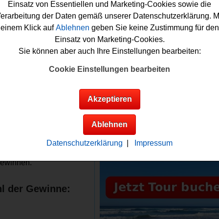
lparks, eine Übernachtung im Königreich Eswatini sowie tolle 
Einsatz von Essentiellen und Marketing-Cookies sowie die
tritte im Wert von ca. 500 Euro pro Person. Machen Sie mit bei
erarbeitung der Daten gemäß unserer Datenschutzerklärung. M
Gewinnspiel und sichern Sie sich die Chance, die tolle Südafri
einem Klick auf
Ablehnen
geben Sie keine Zustimmung für den
n zu können. Viel Glück!
Einsatz von Marketing-Cookies.
Sie können aber auch Ihre Einstellungen bearbeiten:
o verlost eine tolle Südafrika Reise
Cookie Einstellungen bearbeiten
Anzeige:
Infos zum Tchibo
Akzeptieren
nspiel
gewinne:
Ablehnen
em Tchibo Gewinnspiel
Datenschutzerklärung
|
Impressum
 Sie eine tolle Südafrika
ewinnen.
l der Gewinne: