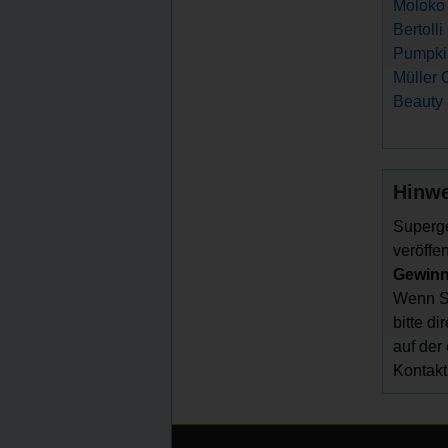
Moloko
Bertoll
Pumpkin
Müller 
Beauty 
Hinwe
Superge
veröffen
Gewinns
Wenn Si
bitte d
auf der
Kontakt