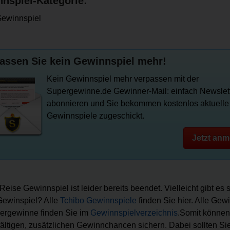
nspiel-Kategorie:
Gewinnspiel
assen Sie kein Gewinnspiel mehr!
Kein Gewinnspiel mehr verpassen mit der
Supergewinne.de Gewinner-Mail: einfach Newslet
abonnieren und Sie bekommen kostenlos aktuelle
Gewinnspiele zugeschickt.
Jetzt anm
Reise Gewinnspiel ist leider bereits beendet. Vielleicht gibt es 
ewinspiel? Alle
Tchibo Gewinnspiele
finden Sie hier. Alle Gew
ergewinne finden Sie im
Gewinnspielverzeichnis
.Somit können
lfältigen, zusätzlichen Gewinnchancen sichern. Dabei sollten Sie 