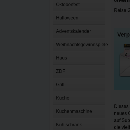
Gewin
Oktoberfest
Reise 
Halloween
Adventskalender
Verp
Weihnachtsgewinnspiele
Haus
ZDF
Grill
Küche
Dieses 
Küchenmaschine
neues G
auf Sup
Kühlschrank
die vie