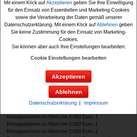
Mit einem Klick auf
Akzeptieren
geben Sie Ihre Einwilligung
warten weitere Reisegutscheine auf die Teilnehmer.
für den Einsatz von Essentiellen und Marketing-Cookies
Insgesamt werden 10 Reisegutscheine im Gesamtwert
sowie die Verarbeitung der Daten gemäß unserer
von 13.000 Euro vergeben.
Datenschutzerklärung. Mit einem Klick auf
Ablehnen
geben
Sie keine Zustimmung für den Einsatz von Marketing-
Beim Dertour Gewinnspiel ist die Teilnahme kostenlos
Cookies.
und in wenigen Schritten erledigt. Teilnehmer
Sie können aber auch Ihre Einstellungen bearbeiten:
beantworten vier Tippfragen rund um die WM 2026,
geben ihre Kontaktdaten an und bestätigen ihre
Cookie Einstellungen bearbeiten
Teilnahme. Anschließend landen sie automatisch im
Lostopf. So haben Sie die Chance, einen
Akzeptieren
Reisegutschein gewinnen zu können und sich vielleicht
schon bald auf den Weg in den nächsten Traumurlaub zu
Ablehnen
machen.
Datenschutzerklärung
|
Impressum
Die Preise verteilen sich auf insgesamt zehn Gewinner: 1
Reisegutschein im Wert von 4.000 Euro, 1
Reisegutschein im Wert von 3.000 Euro, 1
Reisegutschein im Wert von 2.000 Euro, 1