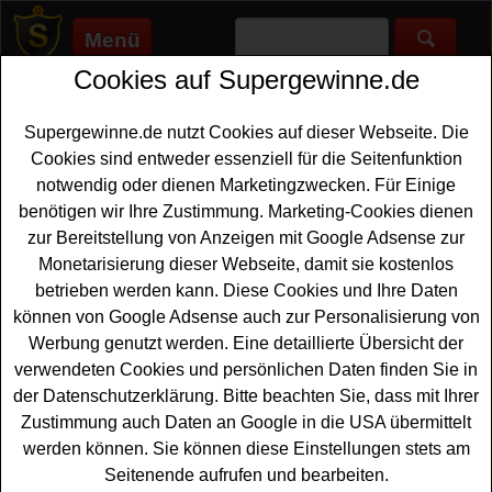
Menü
Cookies auf Supergewinne.de
Supergewinne.de
>
Gewinnspiele
>
Reise Gewinnspiele
>
Dertour
Gewinnspiel - WM Tippspiel Reisegutschein gewinnen
Supergewinne.de nutzt Cookies auf dieser Webseite. Die
Anzeige:
Cookies sind entweder essenziell für die Seitenfunktion
notwendig oder dienen Marketingzwecken. Für Einige
Anzeige:
benötigen wir Ihre Zustimmung. Marketing-Cookies dienen
zur Bereitstellung von Anzeigen mit Google Adsense zur
Dertour Gewinnspiel - WM
Monetarisierung dieser Webseite, damit sie kostenlos
Tippspiel Reisegutschein
betrieben werden kann. Diese Cookies und Ihre Daten
gewinnen
können von Google Adsense auch zur Personalisierung von
Werbung genutzt werden. Eine detaillierte Übersicht der
Dertour Gewinnspiel: Für alle Fußball-Fans unter den
verwendeten Cookies und persönlichen Daten finden Sie in
Gewinnern bietet Dertour ein attraktives WM Tippspiel für
der Datenschutzerklärung. Bitte beachten Sie, dass mit Ihrer
alle, die ihr Glück versuchen möchten. Sie können einen
Zustimmung auch Daten an Google in die USA übermittelt
Reisegutschein gewinnen
und sich damit den nächsten
werden können. Sie können diese Einstellungen stets am
Urlaub sichern. Als Hauptgewinn verlost Dertour einen
Seitenende aufrufen und bearbeiten.
Reisegutschein im Wert von 4.000 Euro. Darüber hinaus