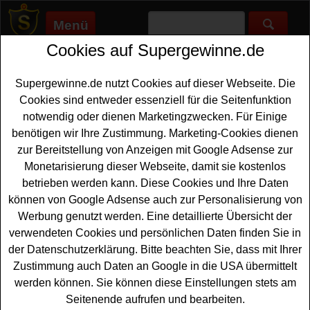
Menü
Cookies auf Supergewinne.de
Supergewinne.de
>
Gewinnspiele
>
Reise Gewinnspiele
>
Bitterliebe Gewinnspiel - entspannenden Urlaub gewinnen
Supergewinne.de nutzt Cookies auf dieser Webseite. Die
Anzeige:
Cookies sind entweder essenziell für die Seitenfunktion
notwendig oder dienen Marketingzwecken. Für Einige
Anzeige:
benötigen wir Ihre Zustimmung. Marketing-Cookies dienen
zur Bereitstellung von Anzeigen mit Google Adsense zur
Bitterliebe Gewinnspiel -
Monetarisierung dieser Webseite, damit sie kostenlos
entspannenden Urlaub gewinnen
betrieben werden kann. Diese Cookies und Ihre Daten
können von Google Adsense auch zur Personalisierung von
Wer gern einen entspannenden
Urlaub gewinnen
Werbung genutzt werden. Eine detaillierte Übersicht der
möchte, sollte bei diesem kostenlosen Bitterliebe
verwendeten Cookies und persönlichen Daten finden Sie in
Gewinnspiel mitmachen. Verlost wird ein 10 Tage Detox-
der Datenschutzerklärung. Bitte beachten Sie, dass mit Ihrer
Intensiv Urlaub mit Neue Wege Reisen im Mandira
Zustimmung auch Daten an Google in die USA übermittelt
Resort im Wert von ca. 3840 Euro. Mit etwas Glück
werden können. Sie können diese Einstellungen stets am
können Sie diesen schönen Urlaub gewinnen.
Seitenende aufrufen und bearbeiten.