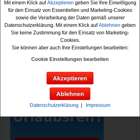
Mit einem Klick auf
Akzeptieren
geben Sie Ihre Einwilligung
Falls Sie bei dem Bitterliebe Gewinnspiel kostenlos
für den Einsatz von Essentiellen und Marketing-Cookies
mitmachen möchten, müssen Sie kurz das kleine
sowie die Verarbeitung der Daten gemäß unserer
Formular ausfüllen und können sich damit schon Ihre
Datenschutzerklärung. Mit einem Klick auf
Ablehnen
geben
Gewinnchance sichern. Vielleicht haben Sie ja Glück
Sie keine Zustimmung für den Einsatz von Marketing-
und können schön bald zu einem entspannenden Urlaub
Cookies.
starten? Viel Erfolg bei der Teilnahme!
Sie können aber auch Ihre Einstellungen bearbeiten:
Bitterliebe verlost einen 10-tägigen Detox
Cookie Einstellungen bearbeiten
Urlaub
Akzeptieren
Anzeige:
Ablehnen
Datenschutzerklärung
|
Impressum