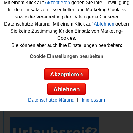
Mit einem Klick auf
Akzeptieren
geben Sie Ihre Einwilligung
für den Einsatz von Essentiellen und Marketing-Cookies
Falls Sie an dem Kombuchery Gewinnspiel teilnehmen
sowie die Verarbeitung der Daten gemäß unserer
möchten, müssen Sie einen Kassenbon hochladen. dafür
Datenschutzerklärung. Mit einem Klick auf
Ablehnen
geben
müssen Sie im Aktionszeitraum mindestens vier
Sie keine Zustimmung für den Einsatz von Marketing-
Flaschen Kombuchery bei dm kaufen und auf der
Cookies.
Gewinnspiel-Seite Ihren Kassenbon hochladen. Bitte
Sie können aber auch Ihre Einstellungen bearbeiten:
beachten Sie die genauen Teilnahmebedingungen.
Vielleicht haben Sie ja Glück und können den
Cookie Einstellungen bearbeiten
entspannenden
Urlaub gewinnen
? Viel Erfolg!
Akzeptieren
Kombuchery verlost 2x einen schönen
Hotelaufenthalt
Ablehnen
Anzeige:
Datenschutzerklärung
|
Impressum