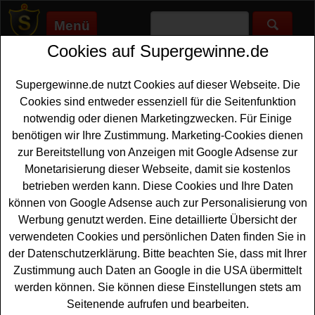
Menü
Cookies auf Supergewinne.de
Supergewinne.de
>
Gewinnspiele
>
Reise Gewinnspiele
>
Kombuchery Gewinnspiel - mit Kassenbon gewinnen
Supergewinne.de nutzt Cookies auf dieser Webseite. Die
Anzeige:
Cookies sind entweder essenziell für die Seitenfunktion
notwendig oder dienen Marketingzwecken. Für Einige
Anzeige:
benötigen wir Ihre Zustimmung. Marketing-Cookies dienen
zur Bereitstellung von Anzeigen mit Google Adsense zur
Kombuchery Gewinnspiel - mit
Monetarisierung dieser Webseite, damit sie kostenlos
Kassenbon gewinnen
betrieben werden kann. Diese Cookies und Ihre Daten
können von Google Adsense auch zur Personalisierung von
Ein tolles Kombuchery Gewinnspiel mit Kassenbon für
Werbung genutzt werden. Eine detaillierte Übersicht der
alle Gewinner, die gern einen schönen
Hotelaufenthalt
verwendeten Cookies und persönlichen Daten finden Sie in
gewinnen
möchten. Kombuchery verlost zweimal eine
der Datenschutzerklärung. Bitte beachten Sie, dass mit Ihrer
exklusive Wellness-Auszeit im Wellness-Hotel
Zustimmung auch Daten an Google in die USA übermittelt
Kaiserlodge am Wilden Kaiser in Tirol mit zwei
werden können. Sie können diese Einstellungen stets am
Übernachtungen im Wert von ca. 1200 Euro. Mit etwas
Seitenende aufrufen und bearbeiten.
Glück können Sie den tollen Hotelaufenthalt gewinnen.