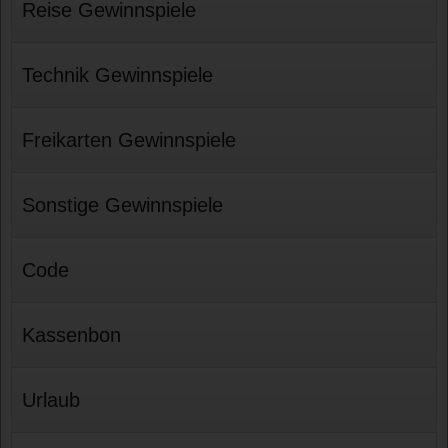
Reise Gewinnspiele
Technik Gewinnspiele
Freikarten Gewinnspiele
Sonstige Gewinnspiele
Code
Kassenbon
Urlaub