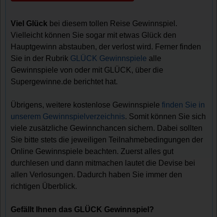
Viel Glück
bei diesem tollen Reise Gewinnspiel.
Vielleicht können Sie sogar mit etwas Glück den
Hauptgewinn abstauben, der verlost wird. Ferner finden
Sie in der Rubrik
GLÜCK Gewinnspiele
alle
Gewinnspiele von oder mit GLÜCK, über die
Supergewinne.de berichtet hat.
Übrigens, weitere kostenlose Gewinnspiele
finden Sie in
unserem Gewinnspielverzeichnis
. Somit können Sie sich
viele zusätzliche Gewinnchancen sichern. Dabei sollten
Sie bitte stets die jeweiligen Teilnahmebedingungen der
Online Gewinnspiele beachten. Zuerst alles gut
durchlesen und dann mitmachen lautet die Devise bei
allen Verlosungen. Dadurch haben Sie immer den
richtigen Überblick.
Gefällt Ihnen das GLÜCK Gewinnspiel?