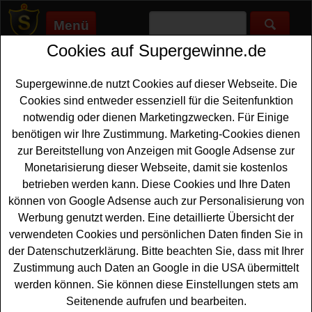
Menü
Cookies auf Supergewinne.de
Supergewinne.de
>
Gewinnspiele
>
Reise Gewinnspiele
>
GLÜCK
Gewinnspiel - mit Kassenbon gewinnen
Supergewinne.de nutzt Cookies auf dieser Webseite. Die
Anzeige:
Cookies sind entweder essenziell für die Seitenfunktion
notwendig oder dienen Marketingzwecken. Für Einige
benötigen wir Ihre Zustimmung. Marketing-Cookies dienen
GLÜCK Gewinnspiel - mit
zur Bereitstellung von Anzeigen mit Google Adsense zur
Kassenbon gewinnen
Monetarisierung dieser Webseite, damit sie kostenlos
betrieben werden kann. Diese Cookies und Ihre Daten
Ein tolles GLÜCK Gewinnspiel mit Kassenbon auf
können von Google Adsense auch zur Personalisierung von
glueck-gewinnspiel.de für alle Gewinner, die gern einen
Werbung genutzt werden. Eine detaillierte Übersicht der
tollen
Reisegutschein gewinnen
möchten. GLÜCK
verwendeten Cookies und persönlichen Daten finden Sie in
verlost bei dem Kassenbon Gewinnspiel insgesamt zehn
der Datenschutzerklärung. Bitte beachten Sie, dass mit Ihrer
Reisegutscheine im Wert von jeweils 2500 Euro. Mit
Zustimmung auch Daten an Google in die USA übermittelt
etwas Glück können Sie einen solchen
Reise Gutschein
werden können. Sie können diese Einstellungen stets am
gewinnen
.
Seitenende aufrufen und bearbeiten.