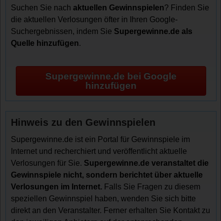
Suchen Sie nach
aktuellen Gewinnspielen
? Finden Sie
die aktuellen Verlosungen öfter in Ihren Google-
Suchergebnissen, indem Sie
Supergewinne.de als
Quelle hinzufügen
.
Supergewinne.de bei Google
hinzufügen
Hinweis zu den Gewinnspielen
Supergewinne.de ist ein Portal für Gewinnspiele im
Internet und recherchiert und veröffentlicht aktuelle
Verlosungen für Sie.
Supergewinne.de veranstaltet die
Gewinnspiele nicht, sondern berichtet über aktuelle
Verlosungen im Internet.
Falls Sie Fragen zu diesem
speziellen Gewinnspiel haben, wenden Sie sich bitte
direkt an den Veranstalter. Ferner erhalten Sie Kontakt zu