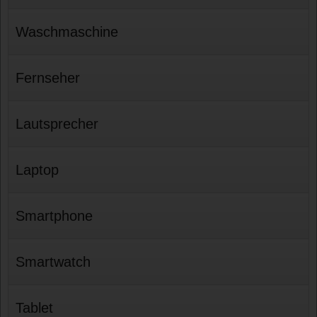
Waschmaschine
Fernseher
Lautsprecher
Laptop
Smartphone
Smartwatch
Tablet