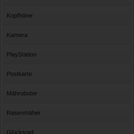
Kopfhörer
Kamera
PlayStation
Postkarte
Mähroboter
Rasenmäher
Glücksrad