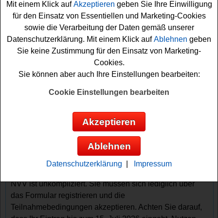
Mit einem Klick auf
Akzeptieren
geben Sie Ihre Einwilligung
Wochenende der Extraklasse im Göbel´s Hotel
für den Einsatz von Essentiellen und Marketing-Cookies
Quellenhof in
Bad
Wildungen.
sowie die Verarbeitung der Daten gemäß unserer
Datenschutzerklärung. Mit einem Klick auf
Ablehnen
geben
Mit diesem Preis können Sie in Ruhe entspannen, denn
Sie keine Zustimmung für den Einsatz von Marketing-
das Paket beinhaltet zwei Übernachtungen für zwei
Cookies.
Personen, inklusive Frühstück, Verwöhnbuffet und der
Sie können aber auch Ihre Einstellungen bearbeiten:
Nutzung des Spa. Zusätzlich erhalten Sie zwei
Eintrittskarten für die QuellenTherme. Wer dieses
Cookie Einstellungen bearbeiten
fantastische Wellness-Wochenende gewinnen möchte,
sollte sich beeilen.
Akzeptieren
Neben dem Hauptpreis verlost der NVV zehnmal eine
Ablehnen
AuszeitCardPlus. Mit diesem Gewinn erhalten Sie ein
ganzes Jahr lang freien Eintritt in zahlreiche
Datenschutzerklärung
|
Impressum
Freizeitangebote in Nordhessen. Die Teilnahme an dem
NVV ist unkompliziert. Sie müssen sich lediglich über
das Formular registrieren und die
Teilnahmebedingungen akzeptieren. Achten Sie darauf,