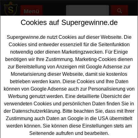
Menü
Cookies auf Supergewinne.de
Supergewinne.de
>
Gewinnspiele
>
Reise Gewinnspiele
>
NVV
Gewinnspiel - Wellness-Wochenende gewinnen
Supergewinne.de nutzt Cookies auf dieser Webseite. Die
Anzeige:
Cookies sind entweder essenziell für die Seitenfunktion
notwendig oder dienen Marketingzwecken. Für Einige
Anzeige:
benötigen wir Ihre Zustimmung. Marketing-Cookies dienen
zur Bereitstellung von Anzeigen mit Google Adsense zur
NVV Gewinnspiel - Wellness-
Monetarisierung dieser Webseite, damit sie kostenlos
Wochenende gewinnen
betrieben werden kann. Diese Cookies und Ihre Daten
können von Google Adsense auch zur Personalisierung von
Sind Sie bereit für eine Auszeit? Der Nordhessische
Werbung genutzt werden. Eine detaillierte Übersicht der
VerkehrsVerbund (NVV) bietet Ihnen die Chance, bei
verwendeten Cookies und persönlichen Daten finden Sie in
diesem NVV Gewinnspiel ein traumhaftes
Wellness-
der Datenschutzerklärung. Bitte beachten Sie, dass mit Ihrer
Wochenende gewinnen
zu können. Für alle, die die
Zustimmung auch Daten an Google in die USA übermittelt
Schönheit Nordhessens schätzen, ist dies die perfekte
werden können. Sie können diese Einstellungen stets am
Gelegenheit, eine schöne Auszeit gewinne zu können.
Seitenende aufrufen und bearbeiten.
Der Hauptgewinn dieses Gewinnspiels ist ein Wellness-