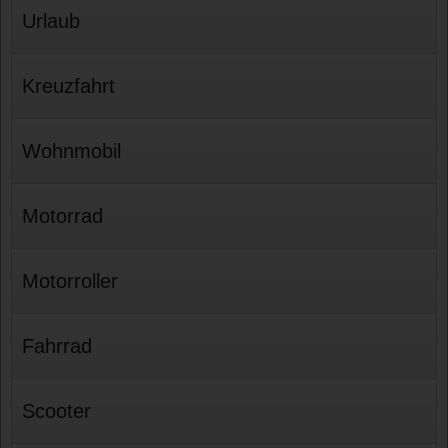
Urlaub
Kreuzfahrt
Wohnmobil
Motorrad
Motorroller
Fahrrad
Scooter