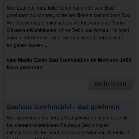
Wer Lsut hat, eine tolle Kombination für sein Bad
gewinnen zu können, sollte bei diesem kostenlosen Bau-
Welt Gewinnspiel mitmachen. Verlost wird eine Marlin
Gästebad-Kombination ohne Deko und Armatur im Wert
von ca. 1400 Euro. Falls Sie sich diese Chance nicht
entgehen lassen ...
eine Marlin Gäste Bad Kombination im Wert von 1400
Euro gewinnen
mehr lesen
Bauhaus Gewinnspiel - Bad gewinnen
Wer gern ein tolles neues Bad gewinnen möchte, sollte
bei diesem kostenlosen Bauhaus Gewinnspiel
mitmachen. Verlost wird als Hauptgewinn ein Traumbad