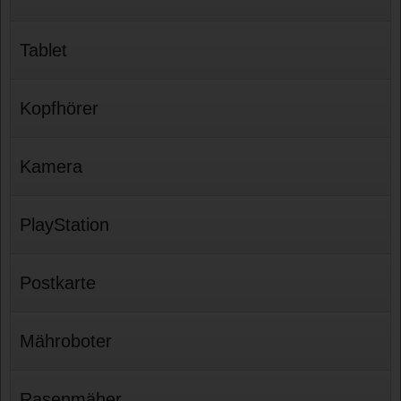
Tablet
Kopfhörer
Kamera
PlayStation
Postkarte
Mähroboter
Rasenmäher