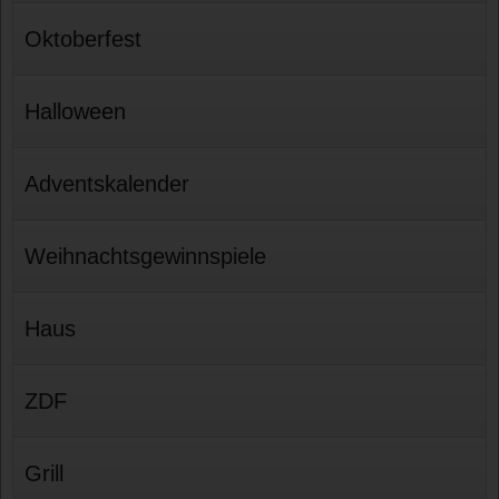
Oktoberfest
Halloween
Adventskalender
Weihnachtsgewinnspiele
Haus
ZDF
Grill