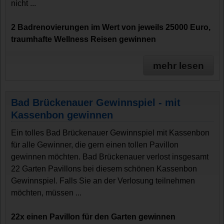
nicht ...
2 Badrenovierungen im Wert von jeweils 25000 Euro,
traumhafte Wellness Reisen gewinnen
mehr lesen
Bad Brückenauer Gewinnspiel - mit
Kassenbon gewinnen
Ein tolles Bad Brückenauer Gewinnspiel mit Kassenbon
für alle Gewinner, die gern einen tollen Pavillon
gewinnen möchten. Bad Brückenauer verlost insgesamt
22 Garten Pavillons bei diesem schönen Kassenbon
Gewinnspiel. Falls Sie an der Verlosung teilnehmen
möchten, müssen ...
22x einen Pavillon für den Garten gewinnen