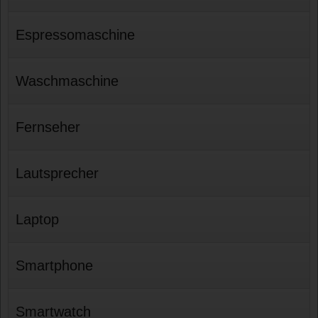
Espressomaschine
Waschmaschine
Fernseher
Lautsprecher
Laptop
Smartphone
Smartwatch