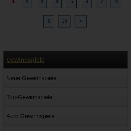
1
2
3
4
5
6
7
8
9
10
>
Gewinnspiele
Neue Gewinnspiele
Top-Gewinnspiele
Auto Gewinnspiele