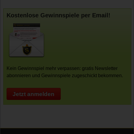
Kostenlose Gewinnspiele per Email!
Kein Gewinnspiel mehr verpassen: gratis Newsletter
abonnieren und Gewinnspiele zugeschickt bekommen.
Jetzt anmelden