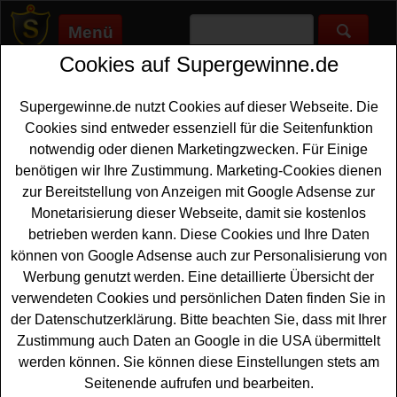
Menü
Cookies auf Supergewinne.de
Supergewinne.de
>
Gewinnspiele
>
Reise Gewinnspiele
>
Maggi
Gewinnspiel - mit Kassenbon gewinnen
Supergewinne.de nutzt Cookies auf dieser Webseite. Die
Anzeige:
Cookies sind entweder essenziell für die Seitenfunktion
notwendig oder dienen Marketingzwecken. Für Einige
Anzeige:
benötigen wir Ihre Zustimmung. Marketing-Cookies dienen
zur Bereitstellung von Anzeigen mit Google Adsense zur
Maggi Gewinnspiel - mit
Monetarisierung dieser Webseite, damit sie kostenlos
Kassenbon gewinnen
betrieben werden kann. Diese Cookies und Ihre Daten
können von Google Adsense auch zur Personalisierung von
Ein tolles Maggi Gewinnspiel mit Kassenbon für alle
Werbung genutzt werden. Eine detaillierte Übersicht der
Gewinner, die gern einen tollen
Camper Gutschein
verwendeten Cookies und persönlichen Daten finden Sie in
gewinnen
möchten. Maggi verlost bei diesem Kassenbon
der Datenschutzerklärung. Bitte beachten Sie, dass mit Ihrer
Gewinnspiel insgesamt 100 Roadsurfer Gutscheine für
Zustimmung auch Daten an Google in die USA übermittelt
eine Campermiete in Höhe von je 200 Euro - und mit
werden können. Sie können diese Einstellungen stets am
etwas Glück können Sie einen solchen
Camper
Seitenende aufrufen und bearbeiten.
Gutschein gewinnen.