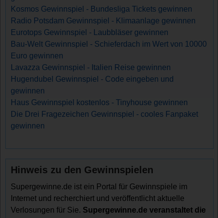
Kosmos Gewinnspiel - Bundesliga Tickets gewinnen
Radio Potsdam Gewinnspiel - Klimaanlage gewinnen
Eurotops Gewinnspiel - Laubbläser gewinnen
Bau-Welt Gewinnspiel - Schieferdach im Wert von 10000
Euro gewinnen
Lavazza Gewinnspiel - Italien Reise gewinnen
Hugendubel Gewinnspiel - Code eingeben und
gewinnen
Haus Gewinnspiel kostenlos - Tinyhouse gewinnen
Die Drei Fragezeichen Gewinnspiel - cooles Fanpaket
gewinnen
Hinweis zu den Gewinnspielen
Supergewinne.de ist ein Portal für Gewinnspiele im
Internet und recherchiert und veröffentlicht aktuelle
Verlosungen für Sie.
Supergewinne.de veranstaltet die