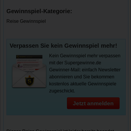
Gewinnspiel-Kategorie:
Reise Gewinnspiel
Verpassen Sie kein Gewinnspiel mehr!
Kein Gewinnspiel mehr verpassen
mit der Supergewinne.de
Gewinner-Mail: einfach Newsletter
abonnieren und Sie bekommen
kostenlos aktuelle Gewinnspiele
zugeschickt.
Jetzt anmelden