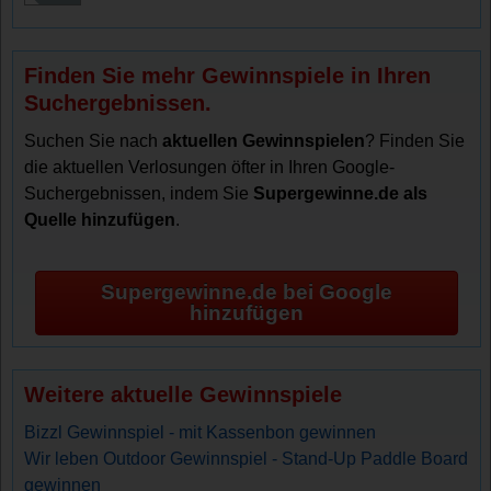
Finden Sie mehr Gewinnspiele in Ihren
Suchergebnissen.
Suchen Sie nach
aktuellen Gewinnspielen
? Finden Sie
die aktuellen Verlosungen öfter in Ihren Google-
Suchergebnissen, indem Sie
Supergewinne.de als
Quelle hinzufügen
.
Supergewinne.de bei Google
hinzufügen
Weitere aktuelle Gewinnspiele
Bizzl Gewinnspiel - mit Kassenbon gewinnen
Wir leben Outdoor Gewinnspiel - Stand-Up Paddle Board
gewinnen