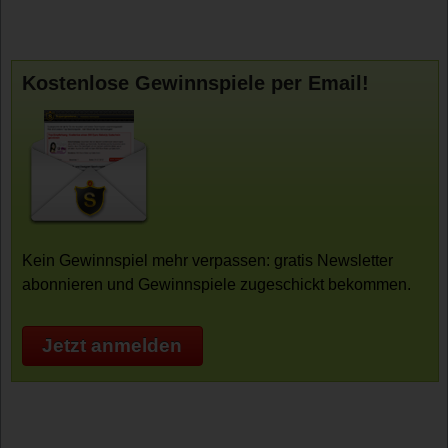
Kostenlose Gewinnspiele per Email!
Kein Gewinnspiel mehr verpassen: gratis Newsletter
abonnieren und Gewinnspiele zugeschickt bekommen.
Jetzt anmelden