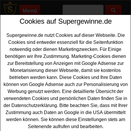
Menü
Cookies auf Supergewinne.de
Supergewinne.de
>
Gewinnspiele
>
Reise Gewinnspiele
>
Karl
Lagerfeld Gewinnspiel - Paris Reise gewinnen
Supergewinne.de nutzt Cookies auf dieser Webseite. Die
Anzeige:
Cookies sind entweder essenziell für die Seitenfunktion
notwendig oder dienen Marketingzwecken. Für Einige
Anzeige:
benötigen wir Ihre Zustimmung. Marketing-Cookies dienen
zur Bereitstellung von Anzeigen mit Google Adsense zur
Karl Lagerfeld Gewinnspiel - Paris
Monetarisierung dieser Webseite, damit sie kostenlos
Reise gewinnen
betrieben werden kann. Diese Cookies und Ihre Daten
können von Google Adsense auch zur Personalisierung von
Wer gern eine exklusive
Reise
nach Paris gewinnen
Werbung genutzt werden. Eine detaillierte Übersicht der
möchte, hat bei diesem kostenlosen Kalr Lagerfeld
verwendeten Cookies und persönlichen Daten finden Sie in
Gewinnspiel eine schöne Gelegenheit dazu. Karl
der Datenschutzerklärung. Bitte beachten Sie, dass mit Ihrer
Lagerfeld verlost eine VIP Paris Reise für zwei Personen
Zustimmung auch Daten an Google in die USA übermittelt
- inklusive Shopping
Erlebnis
und Besuch im Maison. Mit
werden können. Sie können diese Einstellungen stets am
etwas Glück können Sie diese tolle Paris Reise
Seitenende aufrufen und bearbeiten.
gewinnen.