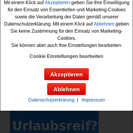
Mit einem Klick auf
Akzeptieren
geben Sie Ihre Einwilligung
Tickets
auf glückliche Gewinner.
für den Einsatz von Essentiellen und Marketing-Cookies
sowie die Verarbeitung der Daten gemäß unserer
Falls Sie bei dem Pom-Bär Gewinnspiel mitmachen
Datenschutzerklärung. Mit einem Klick auf
Ablehnen
geben
möchten, müssen Sie im Aktionszeitraum POM-BÄR
Sie keine Zustimmung für den Einsatz von Marketing-
Crizzlies kaufen und auf pom-baer-gewinnspiel.de Ihren
Cookies.
Kassenbon hochladen. Vielleicht haben Sie ja Glück und
Sie können aber auch Ihre Einstellungen bearbeiten:
können die
Cookie Einstellungen bearbeiten
Pom-Bär verlost 15x einen
Erlebnisaufenthalt im Europa Park und
Akzeptieren
50x 2 Europa Park Tickets
Ablehnen
Anzeige:
Datenschutzerklärung
|
Impressum