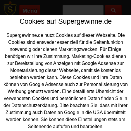
Menü
Cookies auf Supergewinne.de
Supergewinne.de
>
Gewinnspiele
>
Reise Gewinnspiele
>
Pom-
Bär Gewinnspiel - mit Kassenbon gewinnen
Supergewinne.de nutzt Cookies auf dieser Webseite. Die
Anzeige:
Cookies sind entweder essenziell für die Seitenfunktion
notwendig oder dienen Marketingzwecken. Für Einige
Anzeige:
benötigen wir Ihre Zustimmung. Marketing-Cookies dienen
zur Bereitstellung von Anzeigen mit Google Adsense zur
Pom-Bär Gewinnspiel - mit
Monetarisierung dieser Webseite, damit sie kostenlos
Kassenbon gewinnen
betrieben werden kann. Diese Cookies und Ihre Daten
können von Google Adsense auch zur Personalisierung von
Ein tolles Pom-Bär Gewinnspiel mit Kassenbon für alle
Werbung genutzt werden. Eine detaillierte Übersicht der
Gewinner, die gern einen schönen Freizeitpark
verwendeten Cookies und persönlichen Daten finden Sie in
Erlebnisaufenthalt gewinnen
möchten. Pom-Bär verlost
der Datenschutzerklärung. Bitte beachten Sie, dass mit Ihrer
als Hauptgewinne 15x einen Erlebnisaufenthalt im
Zustimmung auch Daten an Google in die USA übermittelt
Europa-Park mit Übernachtung im Hotel sowie Europa
werden können. Sie können diese Einstellungen stets am
Park Tickets und Karten für die Wasserwelt Rulantica für
Seitenende aufrufen und bearbeiten.
je vier Personen. Zusätzlich warten 50x 2
Europa Park