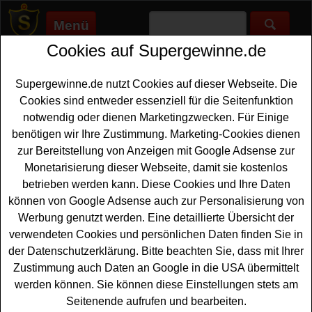
Menü
Cookies auf Supergewinne.de
Supergewinne.de
>
Gewinnspiele
>
Reise Gewinnspiele
>
Ferrero
Küsschen Gewinnspiel - mit Kassenbon gewinnen
Supergewinne.de nutzt Cookies auf dieser Webseite. Die
Anzeige:
Cookies sind entweder essenziell für die Seitenfunktion
notwendig oder dienen Marketingzwecken. Für Einige
Anzeige:
benötigen wir Ihre Zustimmung. Marketing-Cookies dienen
zur Bereitstellung von Anzeigen mit Google Adsense zur
Ferrero Küsschen Gewinnspiel -
Monetarisierung dieser Webseite, damit sie kostenlos
mit Kassenbon gewinnen
betrieben werden kann. Diese Cookies und Ihre Daten
können von Google Adsense auch zur Personalisierung von
Ein tolles Ferrero Küsschen Gewinnspiel mit Kassenbon
Werbung genutzt werden. Eine detaillierte Übersicht der
für alle Gewinner, die gern eine tolle
Wochenend-Reise
verwendeten Cookies und persönlichen Daten finden Sie in
gewinnen
möchten. Mit einem Kassenbon einer Du bist
der Datenschutzerklärung. Bitte beachten Sie, dass mit Ihrer
SUPER-Küsschen Aktionspackung können Sie eine tolle
Zustimmung auch Daten an Google in die USA übermittelt
Wochenend-Reise im Wert von 5000 Euro gewinnen.
werden können. Sie können diese Einstellungen stets am
Zusätzlich warten zehn Get Your Guide
Gutscheine
im
Seitenende aufrufen und bearbeiten.
Wert von je 50 Euro auf glückliche Gewinner.