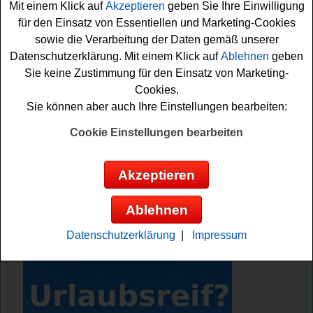
Mit einem Klick auf
Akzeptieren
geben Sie Ihre Einwilligung
für den Einsatz von Essentiellen und Marketing-Cookies
Falls Sie an dem Ferrero Gewinnspiel teilnehmen
sowie die Verarbeitung der Daten gemäß unserer
möchten, müssen Sie eine Du bist SUPER-Ku?sschen
Datenschutzerklärung. Mit einem Klick auf
Ablehnen
geben
Aktionspackung im Markt kaufen und Ihren Kassenbon
Sie keine Zustimmung für den Einsatz von Marketing-
hochladen. Vielleicht haben Sie ja Glück und können die
Cookies.
tolle Wochenend-Reise gewinnen? Auf jeden Fall viel
Sie können aber auch Ihre Einstellungen bearbeiten:
Glück!
Cookie Einstellungen bearbeiten
Ferrero verlost eine Freunde Wochenend-
Reise im Wert von 5000 Euro und 10x
Akzeptieren
einen Get Your Guide Gutschein
Ablehnen
Anzeige:
Datenschutzerklärung
|
Impressum