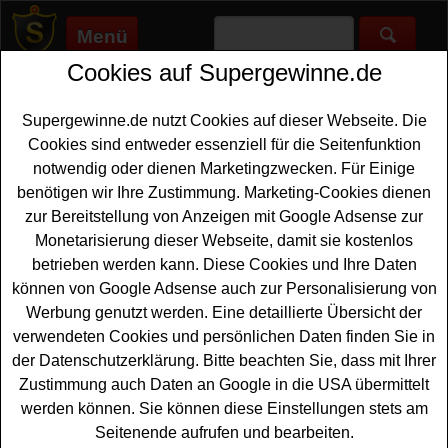
Menü
Cookies auf Supergewinne.de
Supergewinne.de
>
Gewinnspiele
>
Reise Gewinnspiele
>
Tripsdrill Gewinnspiel - Baumhaus Übernachtung gewinnen
Supergewinne.de nutzt Cookies auf dieser Webseite. Die
Anzeige:
Cookies sind entweder essenziell für die Seitenfunktion
notwendig oder dienen Marketingzwecken. Für Einige
Anzeige:
benötigen wir Ihre Zustimmung. Marketing-Cookies dienen
zur Bereitstellung von Anzeigen mit Google Adsense zur
Tripsdrill Gewinnspiel - Baumhaus
Monetarisierung dieser Webseite, damit sie kostenlos
Übernachtung gewinnen
betrieben werden kann. Diese Cookies und Ihre Daten
können von Google Adsense auch zur Personalisierung von
Wer gern eine schöne Übernachtung gewinnen möchte,
Werbung genutzt werden. Eine detaillierte Übersicht der
sollte sich dieses kostenlose Tripsdrill Gewinnspiel
verwendeten Cookies und persönlichen Daten finden Sie in
unbedingt genauer anschauen. Tripsdrill verlost eine
der Datenschutzerklärung. Bitte beachten Sie, dass mit Ihrer
Übernachtung im Baumhaus für vier Personen - und mit
Zustimmung auch Daten an Google in die USA übermittelt
etwas Glück können Sie diese Übernachtung gewinnen.
werden können. Sie können diese Einstellungen stets am
Seitenende aufrufen und bearbeiten.
Falls Sie an dem Tripsdrill Gewinnspiel kostenlos