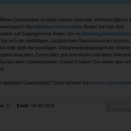
Reise Gewinnspiel ist leider bereits beendet. Vielleicht gibt es 
ewinspiel? Alle
MediMax Gewinnspiele
finden Sie hier. Alle
piele auf Supergewinne finden Sie im
Gewinnspielverzeichnis
Sie sich die vielfältigen, zusätzlichen Gewinnchancen sichern.
 Sie bitte stets die jeweiligen Teilnahmebedingungen der Online
piele beachten. Zuerst alles gut durchlesen und dann mitmach
ise bei allen Gewinnspielen. Dadurch haben Sie immer den ric
ck.
in aktuelles Gewinnspiel? Dann können Sie
hier ein Gewinnspi
zum Gewi
e:
11
Ende:
06.04.2025