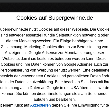
Cookies auf Supergewinne.de
upergewinne.de nutzt Cookies auf dieser Webseite. Die Cooki
sind entweder essenziell für die Seitenfunktion notwendig oder
inne.de
>
Gewinnspiele
>
Reise Gewinnspiele
>
MediMax Gewinnspiel
dienen Marketingzwecken. Für Einige benötigen wir Ihre
d-Reise gewinnen
Zustimmung. Marketing-Cookies dienen zur Bereitstellung von
Anzeigen mit Google Adsense zur Monetarisierung dieser
Webseite, damit sie kostenlos betrieben werden kann. Diese
Cookies und Ihre Daten können von Google Adsense auch zur
Personalisierung von Werbung genutzt werden. Eine detailliert
Max Gewinnspiel - Wochenend-Reise
bersicht der verwendeten Cookies und persönlichen Daten find
ie in der Datenschutzerklärung. Bitte beachten Sie, dass mit Ihr
innen
ustimmung auch Daten an Google in die USA übermittelt werd
rn eine schöne
Wochenend-Reise gewinnen
möchte, sollte bei
können. Sie können diese Einstellungen stets am Seitenende
osen MediMax Gewinnspiel mitmachen. MediMax verlost anläss
aufrufen und bearbeiten.
rts von Moon Der Panda eine schöne Berlin
Reise
übers Woche
it einem Klick auf
Akzeptieren
geben Sie Ihre Einwilligung für d