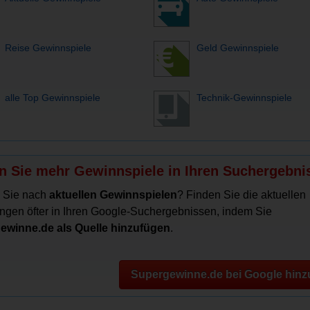
Reise Gewinnspiele
Geld Gewinnspiele
alle Top Gewinnspiele
Technik-Gewinnspiele
n Sie mehr Gewinnspiele in Ihren Suchergebni
 Sie nach
aktuellen Gewinnspielen
? Finden Sie die aktuellen
ngen öfter in Ihren Google-Suchergebnissen, indem Sie
ewinne.de als Quelle hinzufügen
.
Supergewinne.de bei Google hinz