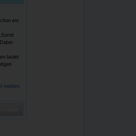
schon ein
.Somit
 Dabei
en lautet
htigen
el melden.
nnspiel