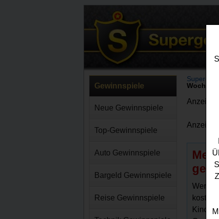
S
Supergew
Gewinnspiele
Wochenen
Anzeige:
Neue Gewinnspiele
Anzeige:
Top-Gewinnspiele
Medi
Auto Gewinnspiele
Ü
S
gew
Bargeld Gewinnspiele
Z
Wer ge
Reise Gewinnspiele
kostenl
Kinosta
M