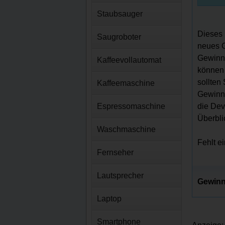
Staubsauger
Dieses 
Saugroboter
neues G
Gewinns
Kaffeevollautomat
können 
sollten
Kaffeemaschine
Gewinns
Espressomaschine
die Dev
Überbli
Waschmaschine
Fehlt e
Fernseher
Lautsprecher
Gewinn
Laptop
Smartphone