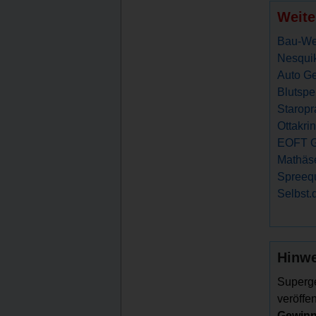
Weite
Bau-Wel
Nesquik
Auto Ge
Blutspe
Starop
Ottakri
EOFT G
Mathäse
Spreequ
Selbst.
Hinwe
Superge
veröffen
Gewinns