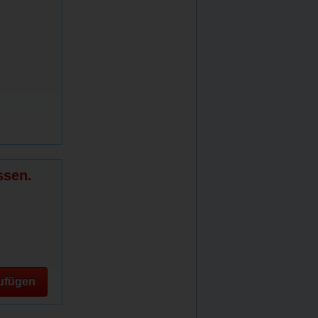
ssen.
ufügen