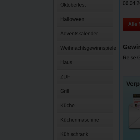
06.04.2
Oktoberfest
Halloween
Alle
Adventskalender
Gewin
Weihnachtsgewinnspiele
Reise 
Haus
ZDF
Verp
Grill
Küche
Küchenmaschine
Kühlschrank