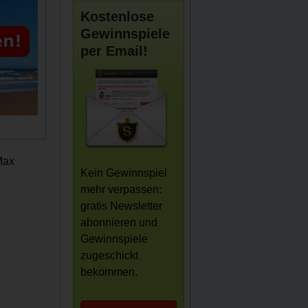
Kostenlose
Gewinnspiele
per Email!
Max
Kein Gewinnspiel
mehr verpassen:
gratis Newsletter
abonnieren und
Gewinnspiele
zugeschickt
bekommen.