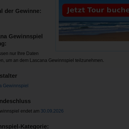
l der Gewinne:
na Gewinnspiel
ng:
sen nur Ihre Daten
n, um an dem Lascana Gewinnspiel teilzunehmen.
stalter
a Gewinnspiel
ndeschluss
winnspiel endet am
30.09.2026
nspiel-Kategorie: