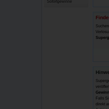
Sofortgewinne
Finde
Suchen
Verlosu
Superg
Hinwe
Superge
veröffen
Gewinns
Falls S
direkt 