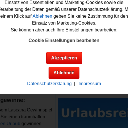
n schönen Extras. Mit etwas Glück können Sie diese
Malediven
Einsatz von Essentiellen und Marketing-Cookies sowie die
en
.
erarbeitung der Daten gemäß unserer Datenschutzerklärung. M
einem Klick auf
Ablehnen
geben Sie keine Zustimmung für den
ie diese tolle Malediven Reise gewinnen möchten, sollten Sie f
Einsatz von Marketing-Cookies.
 Gewinnspiel gratis teilnehmen und können sich damit Ihre C
Sie können aber auch Ihre Einstellungen bearbeiten:
. Vielleicht haben Sie ja Glück und können schon bald zu einer
Cookie Einstellungen bearbeiten
eise
starten? Auf jeden Fall sind die Daumen schon einmal fest 
ses tolle Lascana Gewinsnpiel!
Akzeptieren
na verlost einen traumhaften Malediven Urlaub
Ablehnen
Anzeige:
Infos zum Lascana
Datenschutzerklärung
|
Impressum
nspiel
gewinne:
esem Lascana Gewinnspiel
Sie einen traumhaften
ven Urlaub
gewinnen.