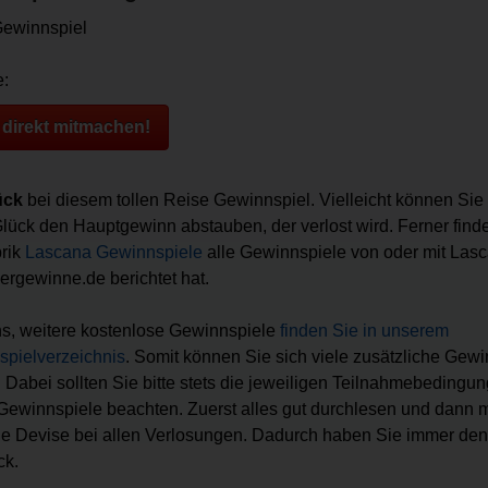
Gewinnspiel
e:
t direkt mitmachen!
ück
bei diesem tollen Reise Gewinnspiel. Vielleicht können Sie 
lück den Hauptgewinn abstauben, der verlost wird. Ferner finde
rik
Lascana Gewinnspiele
alle Gewinnspiele von oder mit Lasc
ergewinne.de berichtet hat.
s, weitere kostenlose Gewinnspiele
finden Sie in unserem
pielverzeichnis
. Somit können Sie sich viele zusätzliche Ge
. Dabei sollten Sie bitte stets die jeweiligen Teilnahmebedingu
Gewinnspiele beachten. Zuerst alles gut durchlesen und dann
die Devise bei allen Verlosungen. Dadurch haben Sie immer den 
ck.