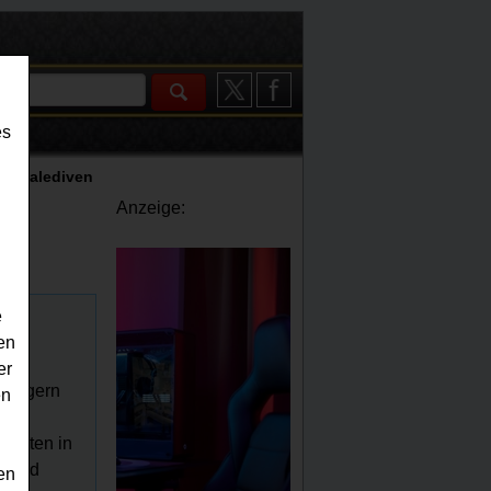
es
 - Malediven
Anzeige:
e
en
er
die gern
en
e
Nächten in
n und
en