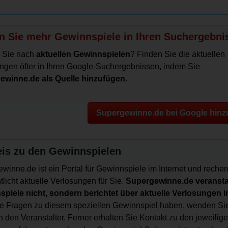
n Sie mehr Gewinnspiele in Ihren Suchergebni
 Sie nach
aktuellen Gewinnspielen
? Finden Sie die aktuellen
ngen öfter in Ihren Google-Suchergebnissen, indem Sie
ewinne.de als Quelle hinzufügen
.
Supergewinne.de bei Google hinz
is zu den Gewinnspielen
winne.de ist ein Portal für Gewinnspiele im Internet und recher
tlicht aktuelle Verlosungen für Sie.
Supergewinne.de veranstal
piele nicht, sondern berichtet über aktuelle Verlosungen im
ie Fragen zu diesem speziellen Gewinnspiel haben, wenden Sie 
an den Veranstalter. Ferner erhalten Sie Kontakt zu den jeweilig