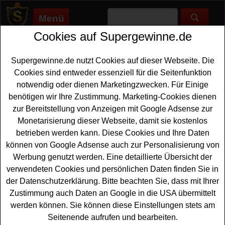
Menü
Cookies auf Supergewinne.de
Supergewinne.de
>
Gewinnspiele
>
Reise Gewinnspiele
>
Klassik
Radio Gewinnspiel - Ostsee Urlaub gewinnen
Supergewinne.de nutzt Cookies auf dieser Webseite. Die
Anzeige:
Cookies sind entweder essenziell für die Seitenfunktion
notwendig oder dienen Marketingzwecken. Für Einige
Anzeige:
benötigen wir Ihre Zustimmung. Marketing-Cookies dienen
zur Bereitstellung von Anzeigen mit Google Adsense zur
Klassik Radio Gewinnspiel -
Monetarisierung dieser Webseite, damit sie kostenlos
Ostsee Urlaub gewinnen
betrieben werden kann. Diese Cookies und Ihre Daten
können von Google Adsense auch zur Personalisierung von
Wer gern einen schönen
Ostsee Urlaub gewinnen
Werbung genutzt werden. Eine detaillierte Übersicht der
möchte, sollte bei diesem kostenlosen Klassik Radio
verwendeten Cookies und persönlichen Daten finden Sie in
Gewinnspiel mitmachen. Verlost werden dreimal drei
der Datenschutzerklärung. Bitte beachten Sie, dass mit Ihrer
Übernachtungen mit Frühstück im 4-Sterne-Superior
Zustimmung auch Daten an Google in die USA übermittelt
Hotel Travel Charme Strandidyll Heringsdorf sowie
werden können. Sie können diese Einstellungen stets am
Tickets
für das Konzert der New York Philharmonic am
Seitenende aufrufen und bearbeiten.
20. Mai 2022. Falls Sie an dem Klassik Radio