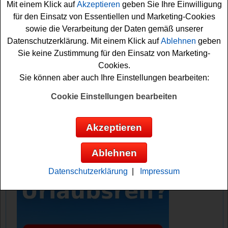
Mit einem Klick auf
Akzeptieren
geben Sie Ihre Einwilligung
Gewinnspiel teilnehmen und eine solches Konzert
für den Einsatz von Essentiellen und Marketing-Cookies
Erlebnis und die
Ostsee Reise gewinnen
wollen, sollten
sowie die Verarbeitung der Daten gemäß unserer
Sie gleich das kleine Formular ausfüllen und sich damit
Datenschutzerklärung. Mit einem Klick auf
Ablehnen
geben
Ihre Chance sichern. Denn nur, wer mitspielt, kann am
Sie keine Zustimmung für den Einsatz von Marketing-
Ende auch gewinnen. Viel Glück!
Cookies.
Sie können aber auch Ihre Einstellungen bearbeiten:
Klassik Radio verlost 3x einen tollen
Ostsee Urlaub auf Usedom inkl. Konzert
Cookie Einstellungen bearbeiten
Tickets
Akzeptieren
Anzeige:
Ablehnen
Datenschutzerklärung
|
Impressum