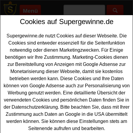
Menü
Cookies auf Supergewinne.de
Supergewinne.de
>
Gewinnspiele
>
Konzert
Konzert gewinnen - Konzert
Supergewinne.de nutzt Cookies auf dieser Webseite. Die
Gewinnspiel
Cookies sind entweder essenziell für die Seitenfunktion
notwendig oder dienen Marketingzwecken. Für Einige
Aktuelle Konzert Gewinnspiele 2026 bei Supergewinne.de
benötigen wir Ihre Zustimmung. Marketing-Cookies dienen
✅ Jetzt kostenlos mitmachen und mit etwas Glück ein
zur Bereitstellung von Anzeigen mit Google Adsense zur
Konzert gewinnen. ✅
Monetarisierung dieser Webseite, damit sie kostenlos
betrieben werden kann. Diese Cookies und Ihre Daten
Anzeige:
können von Google Adsense auch zur Personalisierung von
Werbung genutzt werden. Eine detaillierte Übersicht der
verwendeten Cookies und persönlichen Daten finden Sie in
der Datenschutzerklärung. Bitte beachten Sie, dass mit Ihrer
Zustimmung auch Daten an Google in die USA übermittelt
werden können. Sie können diese Einstellungen stets am
Seitenende aufrufen und bearbeiten.