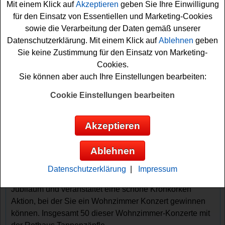
Mit einem Klick auf
Akzeptieren
geben Sie Ihre Einwilligung
für den Einsatz von Essentiellen und Marketing-Cookies
sowie die Verarbeitung der Daten gemäß unserer
Datenschutzerklärung. Mit einem Klick auf
Ablehnen
geben
Sie keine Zustimmung für den Einsatz von Marketing-
Cookies.
Sie können aber auch Ihre Einstellungen bearbeiten:
Gewinnspiele sortieren nach:
Cookie Einstellungen bearbeiten
▼
Gewinnsumme
▲
▼
Gewinnanzahl
▲
▼
Eintragungsdatum
▲
▼
Einsendeschluss
▲
Akzeptieren
Rothaus Gewinnspiel - Code eingeben
und gewinnen
Ablehnen
Ein tolles Rothaus Gewinnspiel mit Code auf rothaus-
Datenschutzerklärung
|
Impressum
wohnzimmerkonzert.de. Rothaus feiert 70 Jahre
Jubiläum und veranstaltet eine schöne Kronkorken
Aktion, bei der Sie ein Wohnzimmer Konzert gewinnen
können. Insgesamt 50 dieser Wohnzimmer-Konzerte mit