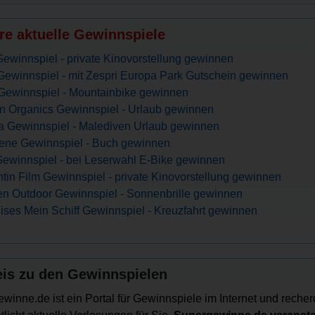
re aktuelle Gewinnspiele
Gewinnspiel - private Kinovorstellung gewinnen
ewinnspiel - mit Zespri Europa Park Gutschein gewinnen
Gewinnspiel - Mountainbike gewinnen
 Organics Gewinnspiel - Urlaub gewinnen
 Gewinnspiel - Malediven Urlaub gewinnen
ene Gewinnspiel - Buch gewinnen
ewinnspiel - bei Leserwahl E-Bike gewinnen
tin Film Gewinnspiel - private Kinovorstellung gewinnen
en Outdoor Gewinnspiel - Sonnenbrille gewinnen
ises Mein Schiff Gewinnspiel - Kreuzfahrt gewinnen
is zu den Gewinnspielen
winne.de ist ein Portal für Gewinnspiele im Internet und recher