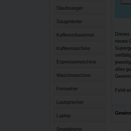
Staubsauger
Saugroboter
Dieses 
Kaffeevollautomat
neues G
Superg
Kaffeemaschine
vielfäl
Espressomaschine
jeweili
alles g
Waschmaschine
Gewinns
Fernseher
Fehlt e
Lautsprecher
Gewinn
Laptop
Smartphone