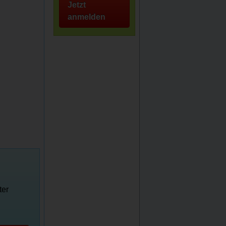
Jetzt
anmelden
ter