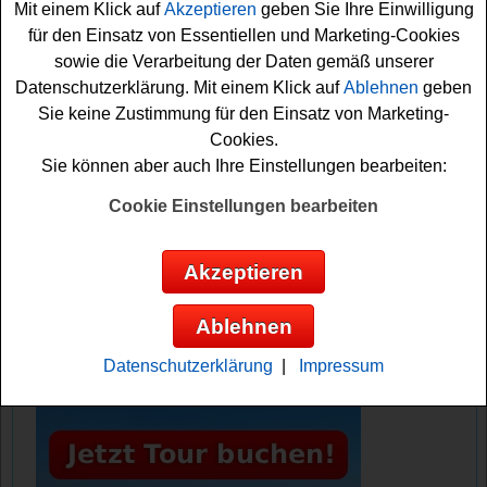
Mit einem Klick auf
Akzeptieren
geben Sie Ihre Einwilligung
das Formular ausfüllen. Vielleicht haben Sie Glück und
für den Einsatz von Essentiellen und Marketing-Cookies
können den tollen Urlaub gewinnen? Auf jeden Fall sind
sowie die Verarbeitung der Daten gemäß unserer
die Daumen bereits fest gedrückt. Machen Sie mit und
Datenschutzerklärung. Mit einem Klick auf
Ablehnen
geben
sichern Sie sich diese schöne Gewinnchance!
Sie keine Zustimmung für den Einsatz von Marketing-
Cookies.
Green Lifestyle Magazin verlost einen
Sie können aber auch Ihre Einstellungen bearbeiten:
schönen Hotelaufenthalt
Cookie Einstellungen bearbeiten
Anzeige:
Akzeptieren
Ablehnen
Datenschutzerklärung
|
Impressum