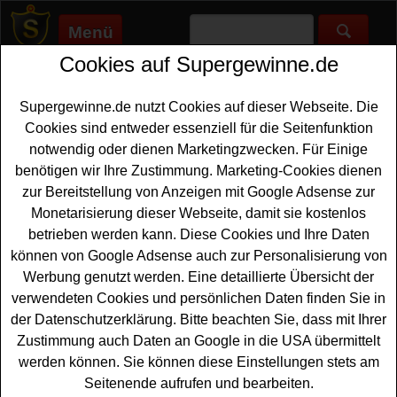
Menü
Cookies auf Supergewinne.de
Supergewinne.de
>
Gewinnspiele
>
Reise Gewinnspiele
>
Green
Lifestyle Magazin Gewinnspiel - Hotelaufenthalt gewinnen
Supergewinne.de nutzt Cookies auf dieser Webseite. Die
Anzeige:
Cookies sind entweder essenziell für die Seitenfunktion
notwendig oder dienen Marketingzwecken. Für Einige
Anzeige:
benötigen wir Ihre Zustimmung. Marketing-Cookies dienen
zur Bereitstellung von Anzeigen mit Google Adsense zur
Green Lifestyle Magazin
Monetarisierung dieser Webseite, damit sie kostenlos
Gewinnspiel - Hotelaufenthalt
betrieben werden kann. Diese Cookies und Ihre Daten
gewinnen
können von Google Adsense auch zur Personalisierung von
Werbung genutzt werden. Eine detaillierte Übersicht der
Wer gern einen traumhaften
Hotelaufenthalt gewinnen
verwendeten Cookies und persönlichen Daten finden Sie in
möchte, sollte bei diesem kostenlosen Green Lifestyle
der Datenschutzerklärung. Bitte beachten Sie, dass mit Ihrer
Magazin Gewinnspiel mitmachen. Verlost werden sieben
Zustimmung auch Daten an Google in die USA übermittelt
Übernachtungen im Hotel Lindenwirt im Bayrischen
werden können. Sie können diese Einstellungen stets am
Wald. Falls Sie an dem Green Lifestyle
Magazin
Seitenende aufrufen und bearbeiten.
Gewinnspiel
teilnehmen möchten, müssen Sie nur fix