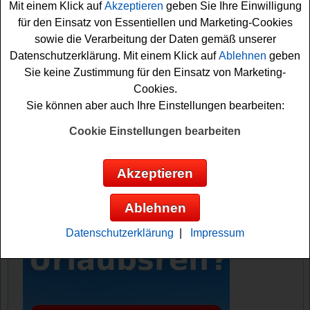
Mit einem Klick auf
Akzeptieren
geben Sie Ihre Einwilligung
für den Einsatz von Essentiellen und Marketing-Cookies
Falls Sie an dem Reise Gewinnspiel von Nordsee
sowie die Verarbeitung der Daten gemäß unserer
Tourismus teilnehmen möchten, müssen Sie nur das
Datenschutzerklärung. Mit einem Klick auf
Ablehnen
geben
kleine Spiel erfolgreich absolvieren und können danach
Sie keine Zustimmung für den Einsatz von Marketing-
Ihre Daten eingeben. Viel Glück!
Cookies.
Sie können aber auch Ihre Einstellungen bearbeiten:
Nordsee Tourismus verlost einen Nordsee
Urlaub in Schleswig-Holstein, einen
Cookie Einstellungen bearbeiten
Präsentkorb und 3x einen Bildband
Akzeptieren
Anzeige:
Ablehnen
Datenschutzerklärung
|
Impressum