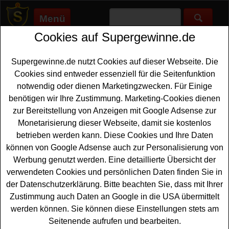
Menü
Cookies auf Supergewinne.de
Supergewinne.de
>
Gewinnspiele
>
Reise Gewinnspiele
>
Nordsee Tourismus Gewinnspiel - Urlaub gewinnen
Supergewinne.de nutzt Cookies auf dieser Webseite. Die
Anzeige:
Cookies sind entweder essenziell für die Seitenfunktion
notwendig oder dienen Marketingzwecken. Für Einige
benötigen wir Ihre Zustimmung. Marketing-Cookies dienen
Nordsee Tourismus Gewinnspiel -
zur Bereitstellung von Anzeigen mit Google Adsense zur
Urlaub gewinnen
Monetarisierung dieser Webseite, damit sie kostenlos
betrieben werden kann. Diese Cookies und Ihre Daten
Wer gern einen schönen
Urlaub gewinnen
möchte, sollte
können von Google Adsense auch zur Personalisierung von
an diesem kostenlosen Nordsee Tourismus Gewinnspiel
Werbung genutzt werden. Eine detaillierte Übersicht der
teilnehmen. Verlost wird eine Nordsee Reise mit fünf
verwendeten Cookies und persönlichen Daten finden Sie in
Übernachtungen in einem Hotel in Schleswig-Holstein
der Datenschutzerklärung. Bitte beachten Sie, dass mit Ihrer
für zwei Personen, inklusive Frühstück. Mit etwas Glück
Zustimmung auch Daten an Google in die USA übermittelt
können Sie diesen schönen Urlaub gewinnen. Weiterhin
werden können. Sie können diese Einstellungen stets am
werden ein Präsentkorb und dreimal der
Bildband
Seitenende aufrufen und bearbeiten.
Wadden Sea verlost.