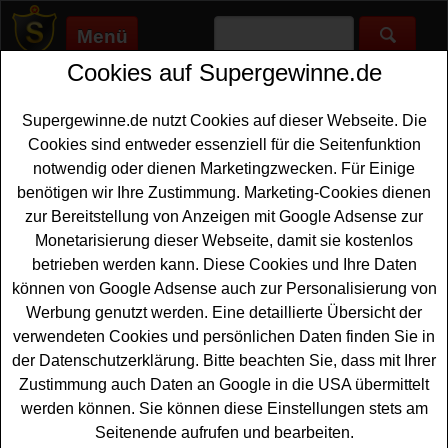
Menü
Cookies auf Supergewinne.de
Supergewinne.de
>
Gewinnspiele
>
Reise Gewinnspiele
>
GQ
Adventskalender Gewinnspiel
Supergewinne.de nutzt Cookies auf dieser Webseite. Die
Anzeige:
Cookies sind entweder essenziell für die Seitenfunktion
notwendig oder dienen Marketingzwecken. Für Einige
Anzeige:
benötigen wir Ihre Zustimmung. Marketing-Cookies dienen
zur Bereitstellung von Anzeigen mit Google Adsense zur
GQ Adventskalender Gewinnspiel
Monetarisierung dieser Webseite, damit sie kostenlos
betrieben werden kann. Diese Cookies und Ihre Daten
Grandiose
Technik gewinnen
können Sie bei dem
können von Google Adsense auch zur Personalisierung von
großen GQ Adventskalender Gewinnspiel 2024. Schöne
Werbung genutzt werden. Eine detaillierte Übersicht der
Technik, coole Mode und Accessoires sowie tolle Reisen
verwendeten Cookies und persönlichen Daten finden Sie in
warten auf glückliche Gewinner. Das GQ-Magazin verlost
der Datenschutzerklärung. Bitte beachten Sie, dass mit Ihrer
täglich tolle Gewinne - vom
Mode
über Technik bis zum
Zustimmung auch Daten an Google in die USA übermittelt
Hotelaufenthalt. Am 1. Dezember geht es bereits los mit
werden können. Sie können diese Einstellungen stets am
einem tollen Soundsystem.
Seitenende aufrufen und bearbeiten.