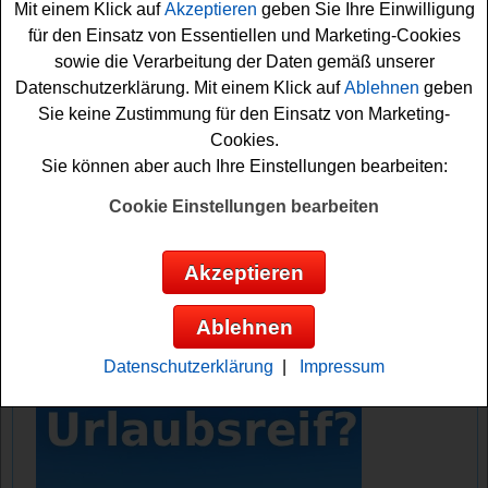
Mit einem Klick auf
Akzeptieren
geben Sie Ihre Einwilligung
Falls Sie bei dem GQ Adventskalender Gewinnspiel
für den Einsatz von Essentiellen und Marketing-Cookies
mitmachen möchten, müssen Sie nur flink das richtige
sowie die Verarbeitung der Daten gemäß unserer
Türchen öffnen und können sich damit Ihre Chance
Datenschutzerklärung. Mit einem Klick auf
Ablehnen
geben
sichern. Aber Sie haben keinen Stress mit der Teilnahme,
Sie keine Zustimmung für den Einsatz von Marketing-
denn jedes Türchen ist einen Monat lang geöffnet. Viel
Cookies.
Glück bei diesem tollen GQ
Adventskalender
2025 und
Sie können aber auch Ihre Einstellungen bearbeiten:
eine schöne Vorweihnachtszeit!
Cookie Einstellungen bearbeiten
GQ verlost tolle Sachpreise und Technik
und tollen Urlaub
Akzeptieren
Anzeige:
Ablehnen
Datenschutzerklärung
|
Impressum