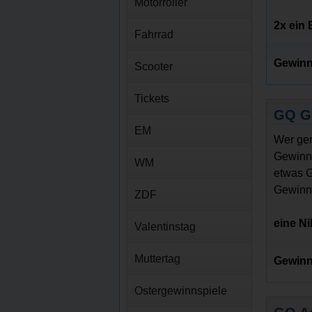
Motorroller
2x ein 
Fahrrad
Gewinn
Scooter
Tickets
GQ Ge
EM
Wer ger
Gewinns
WM
etwas G
Gewinns
ZDF
eine Ni
Valentinstag
Muttertag
Gewinn
Ostergewinnspiele