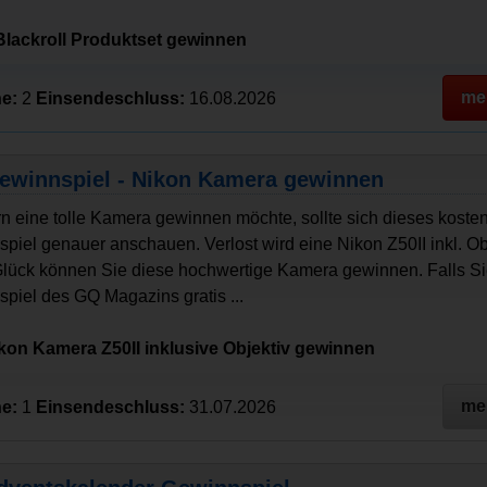
Blackroll Produktset gewinnen
me
e:
2
Einsendeschluss:
16.08.2026
winnspiel - Nikon Kamera gewinnen
n eine tolle Kamera gewinnen möchte, sollte sich dieses kost
piel genauer anschauen. Verlost wird eine Nikon Z50II inkl. Obj
lück können Sie diese hochwertige Kamera gewinnen. Falls S
piel des GQ Magazins gratis ...
kon Kamera Z50II inklusive Objektiv gewinnen
me
e:
1
Einsendeschluss:
31.07.2026