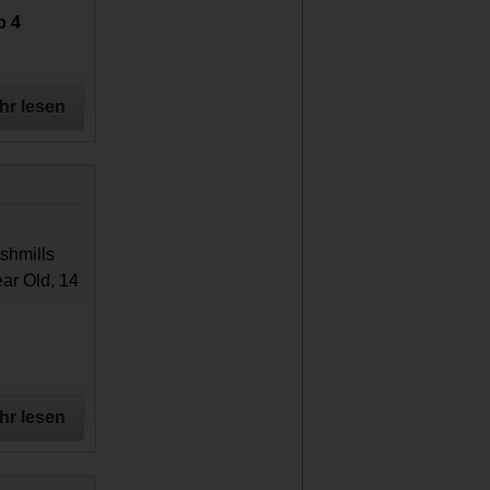
b 4
hr lesen
shmills
ar Old, 14
hr lesen