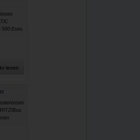
dieses
ATIC
 500 Euro.
hr lesen
en
kostenlosen
FRITZ!Box
innen