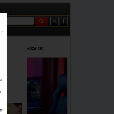
es
Anzeige:
e
en
er
en
en