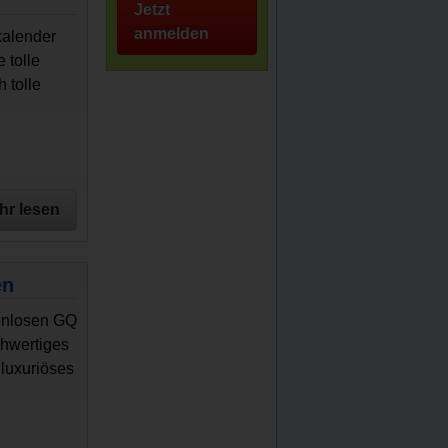
Jetzt
anmelden
kalender
 tolle
 tolle
hr lesen
en
tenlosen GQ
chwertiges
 luxuriöses