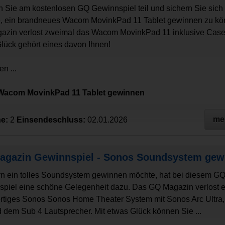
Sie am kostenlosen GQ Gewinnspiel teil und sichern Sie sich 
, ein brandneues Wacom MovinkPad 11 Tablet gewinnen zu kö
zin verlost zweimal das Wacom MovinkPad 11 inklusive Case 
lück gehört eines davon Ihnen!
en ...
 Wacom MovinkPad 11 Tablet gewinnen
me
e:
2
Einsendeschluss:
02.01.2026
gazin Gewinnspiel - Sonos Soundsystem gew
n ein tolles Soundsystem gewinnen möchte, hat bei diesem G
piel eine schöne Gelegenheit dazu. Das GQ Magazin verlost e
tiges Sonos Sonos Home Theater System mit Sonos Arc Ultra,
 dem Sub 4 Lautsprecher. Mit etwas Glück können Sie ...