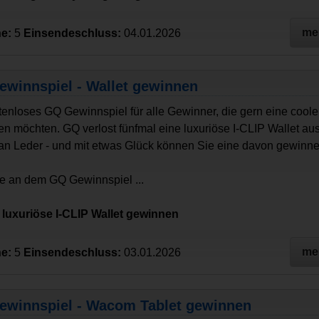
me
e:
5
Einsendeschluss:
04.01.2026
winnspiel - Wallet gewinnen
tenloses GQ Gewinnspiel für alle Gewinner, die gern eine coole
n möchten. GQ verlost fünfmal eine luxuriöse I-CLIP Wallet aus
n Leder - und mit etwas Glück können Sie eine davon gewinne
ie an dem GQ Gewinnspiel ...
 luxuriöse I-CLIP Wallet gewinnen
me
e:
5
Einsendeschluss:
03.01.2026
winnspiel - Wacom Tablet gewinnen