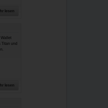
hr lesen
 Wallet
 Titan und
n.
hr lesen