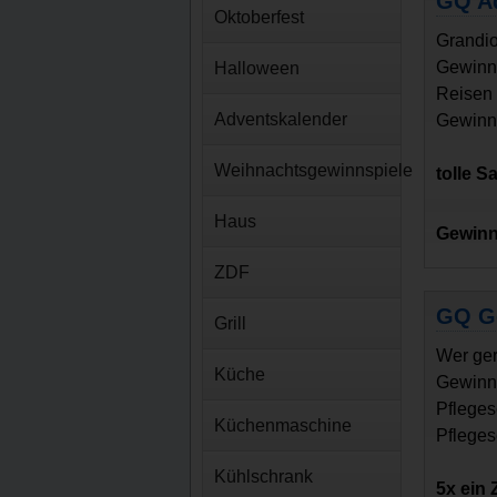
GQ Ad
Oktoberfest
Grandi
Gewinns
Halloween
Reisen 
Adventskalender
Gewinne
Weihnachtsgewinnspiele
tolle 
Haus
Gewinn
ZDF
GQ Ge
Grill
Wer ger
Küche
Gewinns
Pfleges
Küchenmaschine
Pfleges
Kühlschrank
5x ein 