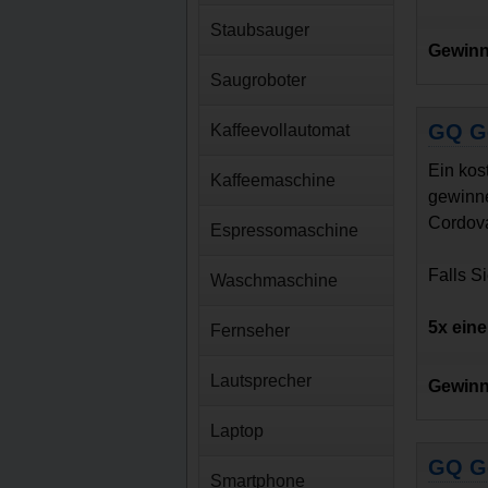
Staubsauger
Gewinn
Saugroboter
GQ Ge
Kaffeevollautomat
Ein kos
Kaffeemaschine
gewinne
Cordova
Espressomaschine
Falls S
Waschmaschine
5x eine
Fernseher
Lautsprecher
Gewinn
Laptop
GQ Ge
Smartphone