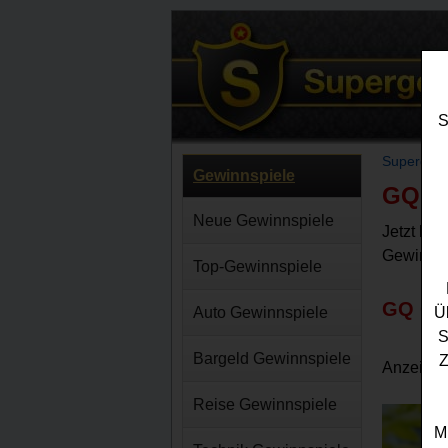
S
Supergew
Gewinnspiele
GQ G
Neue Gewinnspiele
Jetzt be
Gewinnspi
Top-Gewinnspiele
GQ Ge
Auto Gewinnspiele
Ü
S
Bargeld Gewinnspiele
Z
Anzeige:
Reise Gewinnspiele
M