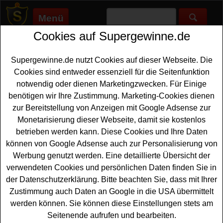
Menü
Cookies auf Supergewinne.de
Supergewinne.de
>
Gewinnspiele
>
Reise Gewinnspiele
>
Grazia
Magazin Gewinnspiel - Hotelaufenthalt gewinnen
Supergewinne.de nutzt Cookies auf dieser Webseite. Die
Anzeige:
Cookies sind entweder essenziell für die Seitenfunktion
notwendig oder dienen Marketingzwecken. Für Einige
Anzeige:
benötigen wir Ihre Zustimmung. Marketing-Cookies dienen
zur Bereitstellung von Anzeigen mit Google Adsense zur
Grazia Magazin Gewinnspiel -
Monetarisierung dieser Webseite, damit sie kostenlos
Hotelaufenthalt gewinnen
betrieben werden kann. Diese Cookies und Ihre Daten
können von Google Adsense auch zur Personalisierung von
Wer gern einen tollen
Hotelaufenthalt gewinnen
möchte,
Werbung genutzt werden. Eine detaillierte Übersicht der
sollte sich das aktuelle Grazia Gewinnspiel unbedingt
verwendeten Cookies und persönlichen Daten finden Sie in
genauer ansehen. Zu gewinnen gibt es einen
der Datenschutzerklärung. Bitte beachten Sie, dass mit Ihrer
Hotelaufenthalt für zwei Personen im Wellnesshotel
Zustimmung auch Daten an Google in die USA übermittelt
Wittelsbach in
Bad
Füssing - und mit etwas Glück
werden können. Sie können diese Einstellungen stets am
können Sie diesen schönen Hotelaufenthalt gewinnen.
Seitenende aufrufen und bearbeiten.
Falls Sie an dem Gewinnspiel des Grazia Magazins