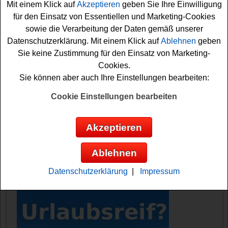
Mit einem Klick auf
Akzeptieren
geben Sie Ihre Einwilligung
etwas Glück diesen Hotelaufenthalt gewinnen. Dazu
für den Einsatz von Essentiellen und Marketing-Cookies
erhält der Gewinner einen Fahrtkostenzuschuss
sowie die Verarbeitung der Daten gemäß unserer
obendrauf.
Datenschutzerklärung. Mit einem Klick auf
Ablehnen
geben
Sie keine Zustimmung für den Einsatz von Marketing-
Falls Sie sich die Chance sichern möchten, sollten Sie
Cookies.
gleich an dem SZ-Magazin Gewinnspiel teilnehmen und
Sie können aber auch Ihre Einstellungen bearbeiten:
Ihr Glück versuchen. Auf jeden Fall sind die Daumen
schon einmal gedrückt!
Cookie Einstellungen bearbeiten
Süddeutsche verlost einen tollen
Akzeptieren
Hotelaufenthalt
Ablehnen
Anzeige:
Datenschutzerklärung
|
Impressum