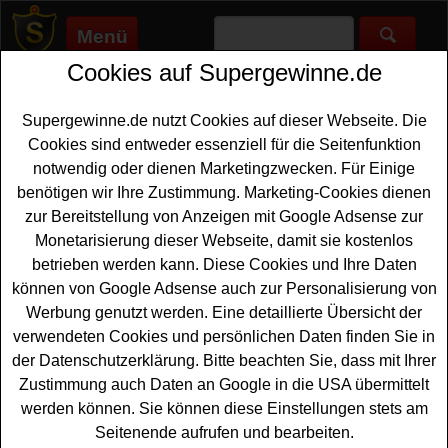
Menü
Cookies auf Supergewinne.de
Supergewinne.de
>
Gewinnspiele
>
Reise Gewinnspiele
>
Süddeutsche Gewinnspiel SZ Magazin - Hotelaufenthalt
gewinnen
Supergewinne.de nutzt Cookies auf dieser Webseite. Die
Anzeige:
Cookies sind entweder essenziell für die Seitenfunktion
notwendig oder dienen Marketingzwecken. Für Einige
Anzeige:
benötigen wir Ihre Zustimmung. Marketing-Cookies dienen
zur Bereitstellung von Anzeigen mit Google Adsense zur
Monetarisierung dieser Webseite, damit sie kostenlos
Süddeutsche Gewinnspiel SZ
betrieben werden kann. Diese Cookies und Ihre Daten
Magazin - Hotelaufenthalt
können von Google Adsense auch zur Personalisierung von
gewinnen
Werbung genutzt werden. Eine detaillierte Übersicht der
verwendeten Cookies und persönlichen Daten finden Sie in
Wer gern einen tollen
Hotelaufenthalt gewinnen
möchte,
der Datenschutzerklärung. Bitte beachten Sie, dass mit Ihrer
sollte an dem kostenlosen SZ Magazin Gewinnspiel
Zustimmung auch Daten an Google in die USA übermittelt
teilnehmen. Verlost wird ein Hotelgutschein für zwei
werden können. Sie können diese Einstellungen stets am
Übernachtungen im Vier-Sterne-Superior-Hotel Bismarck
Seitenende aufrufen und bearbeiten.
in
Bad
Hofgastein in Österreich - und Sie können mit