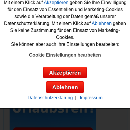
Mit einem Klick auf
Akzeptieren
geben Sie Ihre Einwilligung
Falls Sie an dem Rossmann Gewinnspiel teilnehmen
für den Einsatz von Essentiellen und Marketing-Cookies
möchten, müssen Sie die aktuelle Centaur Rätsel
sowie die Verarbeitung der Daten gemäß unserer
Lösung herausfinden. Auf www.rossmann.de/centaur-
Datenschutzerklärung. Mit einem Klick auf
Ablehnen
geben
raetsel dann nur noch fix die Lösung eingeben und
Sie keine Zustimmung für den Einsatz von Marketing-
schon sind Sie gratis mit dabei. Machen Sie mit, knacken
Cookies.
Sie das Kreuzworträtsel und sichern Sie sich Ihre
Sie können aber auch Ihre Einstellungen bearbeiten:
Gewinnchance!
Cookie Einstellungen bearbeiten
Rossmann verlost einen schönen Urlaub
Akzeptieren
Anzeige:
Ablehnen
Datenschutzerklärung
|
Impressum