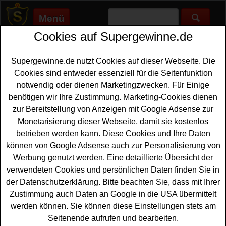
Menü
Cookies auf Supergewinne.de
Supergewinne.de
>
Gewinnspiele
>
Reise Gewinnspiele
>
Rossmann Gewinnspiel Centaur Rätsel
Supergewinne.de nutzt Cookies auf dieser Webseite. Die
Anzeige:
Cookies sind entweder essenziell für die Seitenfunktion
notwendig oder dienen Marketingzwecken. Für Einige
benötigen wir Ihre Zustimmung. Marketing-Cookies dienen
Rossmann Gewinnspiel Centaur
zur Bereitstellung von Anzeigen mit Google Adsense zur
Rätsel
Monetarisierung dieser Webseite, damit sie kostenlos
betrieben werden kann. Diese Cookies und Ihre Daten
Wer gern einen tollen
Urlaub gewinnen
möchte, sollte an
können von Google Adsense auch zur Personalisierung von
dem kostenlosen Rossmann Gewinnspiel mit dem
Werbung genutzt werden. Eine detaillierte Übersicht der
Centaur Rätsel teilnehmen. Als Hauptgewinn wartet ein
verwendeten Cookies und persönlichen Daten finden Sie in
schöner Urlaub in Obertauern mit vier Übernachtungen
der Datenschutzerklärung. Bitte beachten Sie, dass mit Ihrer
für zwei Erwachsene und zwei Kinder, inklusive Genuss-
Zustimmung auch Daten an Google in die USA übermittelt
Vollpension. Mit etwas Glück können Sie bei dem
werden können. Sie können diese Einstellungen stets am
Centaur Gewinnspiel diesen tollen Urlaub gewinnen.
Seitenende aufrufen und bearbeiten.