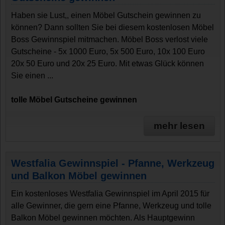
Haben sie Lust,, einen Möbel Gutschein gewinnen zu
können? Dann sollten Sie bei diesem kostenlosen Möbel
Boss Gewinnspiel mitmachen. Möbel Boss verlost viele
Gutscheine - 5x 1000 Euro, 5x 500 Euro, 10x 100 Euro
20x 50 Euro und 20x 25 Euro. Mit etwas Glück können
Sie einen ...
tolle Möbel Gutscheine gewinnen
mehr lesen
Westfalia Gewinnspiel - Pfanne, Werkzeug
und Balkon Möbel gewinnen
Ein kostenloses Westfalia Gewinnspiel im April 2015 für
alle Gewinner, die gern eine Pfanne, Werkzeug und tolle
Balkon Möbel gewinnen möchten. Als Hauptgewinn