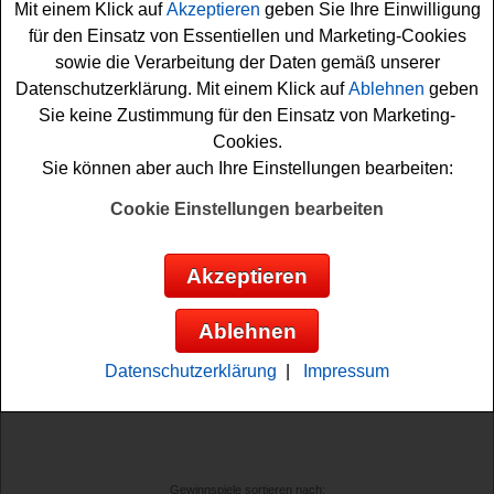
Mit einem Klick auf
Akzeptieren
geben Sie Ihre Einwilligung
für den Einsatz von Essentiellen und Marketing-Cookies
sowie die Verarbeitung der Daten gemäß unserer
Datenschutzerklärung. Mit einem Klick auf
Ablehnen
geben
Anzeige:
Sie keine Zustimmung für den Einsatz von Marketing-
Cookies.
Sie können aber auch Ihre Einstellungen bearbeiten:
Cookie Einstellungen bearbeiten
Akzeptieren
Ablehnen
Datenschutzerklärung
|
Impressum
Gewinnspiele sortieren nach: