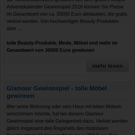
Adventskalender Gewinnspiel 2016 können Sie Preise
im Gesamtwert von ca. 30000 Euro abstauben, die gratis
verlost werden. Von hochwertigen Beauty-Produkten
über ...
tolle Beauty-Produkte, Mode, Möbel und mehr im
Gesamtwert von 30000 Euro gewinnen
mehr lesen
Glamour Gewinnspiel - tolle Möbel
gewinnen
Wer seine Wohnung oder sein Haus mit tollen Möbeln
verschönern möchte, hat bei diesem Glamour
Gewinnspiel eine tolle Gelegenheit dazu. Verlost werden
gleich insgesamt drei Regalsets des modularen