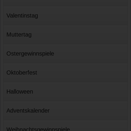
Valentinstag
Muttertag
Ostergewinnspiele
Oktoberfest
Halloween
Adventskalender
Weihnachtsgewinnspiele