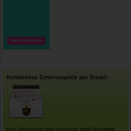
Kostenlose Gewinnspiele per Email!
Kein Gewinnspiel mehr verpassen: gratis Newsletter