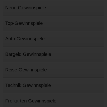
Neue Gewinnspiele
Top-Gewinnspiele
Auto Gewinnspiele
Bargeld Gewinnspiele
Reise Gewinnspiele
Technik Gewinnspiele
Freikarten Gewinnspiele