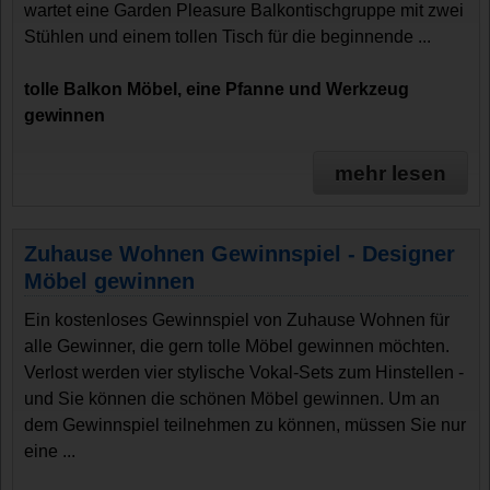
wartet eine Garden Pleasure Balkontischgruppe mit zwei
Stühlen und einem tollen Tisch für die beginnende ...
tolle Balkon Möbel, eine Pfanne und Werkzeug
gewinnen
mehr lesen
Zuhause Wohnen Gewinnspiel - Designer
Möbel gewinnen
Ein kostenloses Gewinnspiel von Zuhause Wohnen für
alle Gewinner, die gern tolle Möbel gewinnen möchten.
Verlost werden vier stylische Vokal-Sets zum Hinstellen -
und Sie können die schönen Möbel gewinnen. Um an
dem Gewinnspiel teilnehmen zu können, müssen Sie nur
eine ...