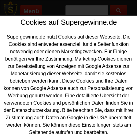
Menü
Cookies auf Supergewinne.de
Supergewinne.de
>
Gewinnspiele
>
Moebel
Möbel Gewinnspiele - kostenlos tolle
Supergewinne.de nutzt Cookies auf dieser Webseite. Die
Möbel gewinnen
Cookies sind entweder essenziell für die Seitenfunktion
notwendig oder dienen Marketingzwecken. Für Einige
Aktuelle Möbel Gewinnspiele bei Supergewinne.de ✅ Jetzt
benötigen wir Ihre Zustimmung. Marketing-Cookies dienen
kostenlos mitmachen und mit etwas Glück tolle neue Möbel
zur Bereitstellung von Anzeigen mit Google Adsense zur
gewinnen. ✅ Viel Glück!
Monetarisierung dieser Webseite, damit sie kostenlos
betrieben werden kann. Diese Cookies und Ihre Daten
können von Google Adsense auch zur Personalisierung von
Werbung genutzt werden. Eine detaillierte Übersicht der
verwendeten Cookies und persönlichen Daten finden Sie in
der Datenschutzerklärung. Bitte beachten Sie, dass mit Ihrer
Zustimmung auch Daten an Google in die USA übermittelt
werden können. Sie können diese Einstellungen stets am
Seitenende aufrufen und bearbeiten.