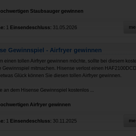
hochwertigen Staubsauger gewinnen
me
e:
1
Einsendeschluss:
31.05.2026
se Gewinnspiel - Airfryer gewinnen
n einen tollen Airfryer gewinnen möchte, sollte bei diesem kos
 Gewinnspiel mitmachen. Hisense verlost einen HAF2100DCD A
 etwas Glück können Sie diesen tollen Airfryer gewinnen.
ie an dem Hisense Gewinnspiel kostenlos ...
hochwertigen Airfryer gewinnen
me
e:
1
Einsendeschluss:
30.11.2025