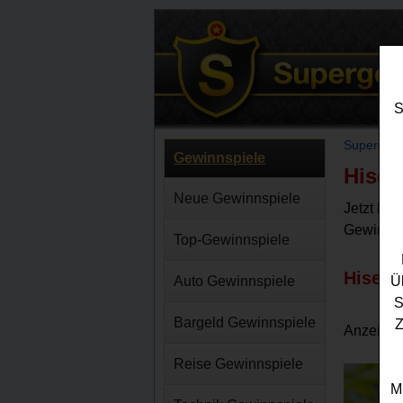
S
Supergew
Gewinnspiele
Hisen
Neue Gewinnspiele
Jetzt be
Gewinnspi
Top-Gewinnspiele
Hisens
Auto Gewinnspiele
Ü
S
Bargeld Gewinnspiele
Z
Anzeige:
Reise Gewinnspiele
M