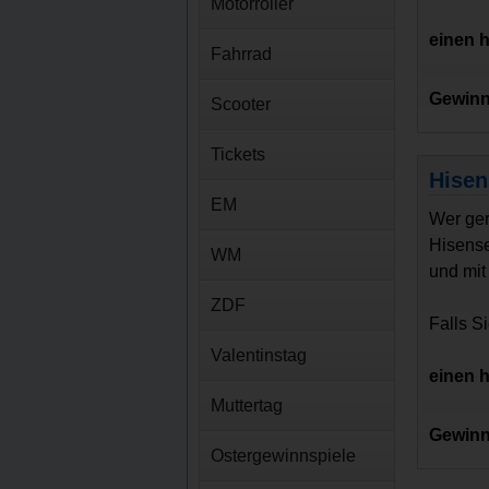
Motorroller
einen 
Fahrrad
Gewinn
Scooter
Tickets
Hisen
EM
Wer ger
Hisense
WM
und mit
ZDF
Falls S
Valentinstag
einen 
Muttertag
Gewinn
Ostergewinnspiele