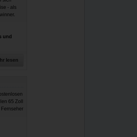
se - als
winner.
s und
hr lesen
kostenlosen
len 65 Zoll
n Fernseher