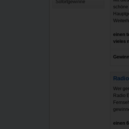
Sofortgewinne
schöne 
Hauptge
Weiterh
einen 
vieles
Gewinn
Radio
Wer ger
Radio E
Fernseh
gewinne
einen 