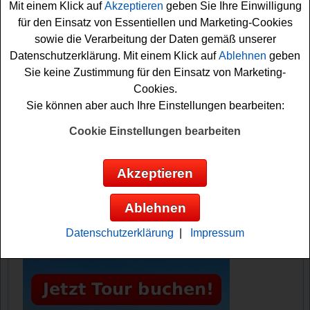
Mit einem Klick auf
Akzeptieren
geben Sie Ihre Einwilligung
für den Einsatz von Essentiellen und Marketing-Cookies
Falls Sie an dem Edeka Gewinnspiel gratis teilnehmen
sowie die Verarbeitung der Daten gemäß unserer
möchten, müssen Sie kurz die Lösung herausfinden und
Datenschutzerklärung. Mit einem Klick auf
Ablehnen
geben
können dann das Formular ausfüllen. Viel Glück!
Sie keine Zustimmung für den Einsatz von Marketing-
Cookies.
Edeka verlost 22 Fanpakete und einen
Sie können aber auch Ihre Einstellungen bearbeiten:
hochwertigen Fernseher
Cookie Einstellungen bearbeiten
Anzeige:
Akzeptieren
Ablehnen
Datenschutzerklärung
|
Impressum