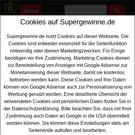
Menü
Cookies auf Supergewinne.de
Supergewinne.de
>
Gewinnspiele
>
Technik Gewinnspiele
>
Edeka
Gewinnspiel - mit Lays Fanpakete und Fernseher gewinnen
Supergewinne.de nutzt Cookies auf dieser Webseite. Die
Anzeige:
Cookies sind entweder essenziell für die Seitenfunktion
notwendig oder dienen Marketingzwecken. Für Einige
Anzeige:
benötigen wir Ihre Zustimmung. Marketing-Cookies dienen
zur Bereitstellung von Anzeigen mit Google Adsense zur
Edeka Gewinnspiel - mit Lays
Monetarisierung dieser Webseite, damit sie kostenlos
Fanpakete und Fernseher
betrieben werden kann. Diese Cookies und Ihre Daten
gewinnen
können von Google Adsense auch zur Personalisierung von
Werbung genutzt werden. Eine detaillierte Übersicht der
Haben Sie Lust, einen hochwertigen
Fernseher
verwendeten Cookies und persönlichen Daten finden Sie in
gewinnen
zu können? Dann ist das aktuelle Edeka
der Datenschutzerklärung. Bitte beachten Sie, dass mit Ihrer
Gewinnspiel mit Lays gerade richtig. Verlost wird als
Zustimmung auch Daten an Google in die USA übermittelt
Hauptgewinn ein Hisense Fernseher im WErt von ca.
werden können. Sie können diese Einstellungen stets am
800 Euro. Neben dem tollen Fernseher warten noch 22
Seitenende aufrufen und bearbeiten.
Fanpakete
auf glückliche Gewinner.