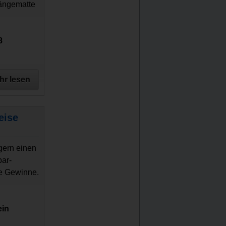
Hängematte
8
hr lesen
eise
 gern einen
ar-
e Gewinne.
ein