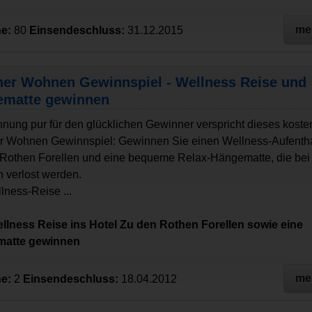
me
e:
80
Einsendeschluss:
31.12.2015
er Wohnen Gewinnspiel - Wellness Reise und
ematte gewinnen
nung pur für den glücklichen Gewinner verspricht dieses koste
 Wohnen Gewinnspiel: Gewinnen Sie einen Wellness-Aufenthal
Rothen Forellen und eine bequeme Relax-Hängematte, die bei
verlost werden.
lness-Reise ...
llness Reise ins Hotel Zu den Rothen Forellen sowie eine
atte gewinnen
me
e:
2
Einsendeschluss:
18.04.2012