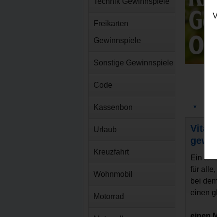
Technik Gewinnspiele
V
Freikarten
Gewinnspiele
Sonstige Gewinnspiele
Code
Kassenbon
▼
Gewi
Vita 
Urlaub
gewi
Kreuzfahrt
Ein tol
für all
Wohnmobil
bei dem
einen g
Motorrad
einen 