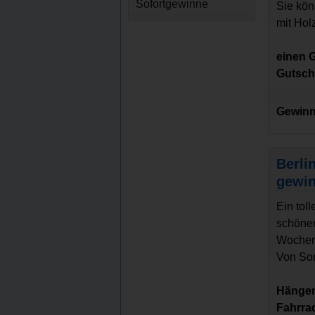
Sofortgewinne
Sie kön
mit Hol
einen 
Gutsch
Gewinn
Berli
gewi
Ein tol
schönen
Wochen 
Von Son
Hängem
Fahrrad