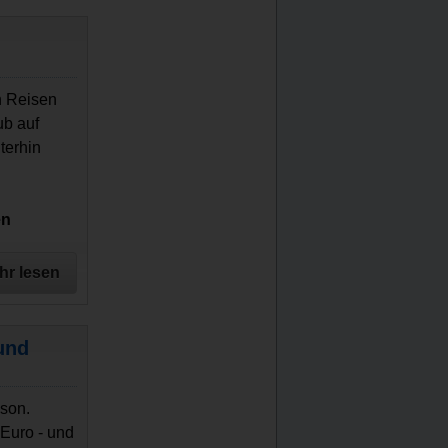
n Reisen
ub auf
terhin
en
hr lesen
und
ison.
 Euro - und