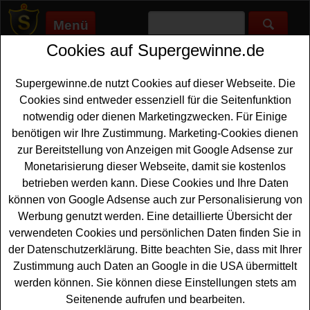
Menü
Cookies auf Supergewinne.de
Supergewinne.de
>
Gewinnspiele
>
Auto Gewinnspiele
>
Vita Cola
Gewinnspiel Sommer - Code eingeben Mini gewinnen
Supergewinne.de nutzt Cookies auf dieser Webseite. Die
Anzeige:
Cookies sind entweder essenziell für die Seitenfunktion
notwendig oder dienen Marketingzwecken. Für Einige
Anzeige:
benötigen wir Ihre Zustimmung. Marketing-Cookies dienen
zur Bereitstellung von Anzeigen mit Google Adsense zur
Vita Cola Gewinnspiel Sommer -
Monetarisierung dieser Webseite, damit sie kostenlos
Code eingeben Mini gewinnen
betrieben werden kann. Diese Cookies und Ihre Daten
können von Google Adsense auch zur Personalisierung von
Ein tolles Vita Cola Gewinnspiel mit Code auf
Werbung genutzt werden. Eine detaillierte Übersicht der
www.vitacola-gewinn-sommer.de für alle, die gern einen
verwendeten Cookies und persönlichen Daten finden Sie in
neuen
Mini gewinnen
möchten. Als Hauptgewinn wartet
der Datenschutzerklärung. Bitte beachten Sie, dass mit Ihrer
bei dem Vita Gewinn Sommer ein nagelneuer Mini
Zustimmung auch Daten an Google in die USA übermittelt
Countryman mit Dachzelt auf einen glücklichen
werden können. Sie können diese Einstellungen stets am
Gewinner. Damit ist der Gewinner perfekt unterwegs und
Seitenende aufrufen und bearbeiten.
kann flexibel den Sommer genießen. Weiterhin werden