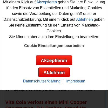
Mit einem Klick auf
Akzeptieren
geben Sie Ihre Einwilligung
coole Tagesgewinne verlost. Das sind 13x eine DJI Mini
für den Einsatz von Essentiellen und Marketing-Cookies
2
Drohne
, 6x ein Stand-Up Paddle Board von Kessler, 7x
sowie die Verarbeitung der Daten gemäß unserer
eine tolle Hängematte und 100 Smartphone Cases.
Datenschutzerklärung. Mit einem Klick auf
Ablehnen
geben
Sie keine Zustimmung für den Einsatz von Marketing-
Wie kann man bei dem Vita Cola Sommer
Cookies.
Gewinnspiel mitmachen?
Sie können aber auch Ihre Einstellungen bearbeiten:
Falls Sie sich die Chance sichern möchten, müssen Sie
Cookie Einstellungen bearbeiten
auf vitacola-sommer.de einen Code eingeben. Die
Codes finden Sie in den Deckeln der teilnehmenden und
Akzeptieren
gekennzeichneten Aktionsflaschen Vita Cola Original,
Pur und Zuckerfrei, Vita Orange, Exotic, Caribic und
Ablehnen
Brazil. Dann müssen Sie auf vitacola-sommer.de nur
noch fix Ihren Code eingeben und schon sind Sie mit
Datenschutzerklärung
|
Impressum
dabei. Vielleicht haben Sie ja Glück und können einen
der Tagespreise oder gar den neuen Mini gewinnen?
Vita Cola verlost einen Mini Cooper