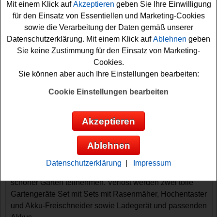
Mit einem Klick auf
Akzeptieren
geben Sie Ihre Einwilligung
für den Einsatz von Essentiellen und Marketing-Cookies
sowie die Verarbeitung der Daten gemäß unserer
Datenschutzerklärung. Mit einem Klick auf
Ablehnen
geben
Sie keine Zustimmung für den Einsatz von Marketing-
Cookies.
Sie können aber auch Ihre Einstellungen bearbeiten:
Gewinnspiele sortieren nach:
Cookie Einstellungen bearbeiten
▼
Gewinnsumme
▲
▼
Gewinnanzahl
▲
▼
Eintragungsdatum
▲
▼
Einsendeschluss
▲
Akzeptieren
Mein schöner Garten Gewinnspiel -
Gartengeräte gewinnen
Ablehnen
Wer gern hochwertige Gartengeräte gewinnen möchte,
Datenschutzerklärung
|
Impressum
sollte bei diesem kostenlosen Gewinnspiel von Mein
schöner Garten teilnehmen. Verlost werden zwei tolle
Gartengeräte Set mit Sets mit Rasenmäher, Hochentaster
und Akku-Freischneider sowie Ladegerät und passenden