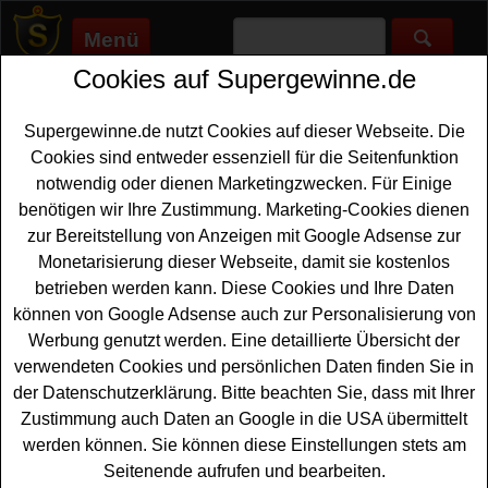
Menü
Cookies auf Supergewinne.de
Supergewinne.de
>
Gewinnspiele
>
Gartengeraete
Gartengeräte gewinnen -
Supergewinne.de nutzt Cookies auf dieser Webseite. Die
Gartengeräte Gewinnspiel
Cookies sind entweder essenziell für die Seitenfunktion
notwendig oder dienen Marketingzwecken. Für Einige
Aktuelle Gartengeräte Gewinnspiele 2026 bei
benötigen wir Ihre Zustimmung. Marketing-Cookies dienen
Supergewinne.de ✅ Jetzt kostenlos mitmachen und mit
zur Bereitstellung von Anzeigen mit Google Adsense zur
etwas Glück ein Gartengeräte gewinnen. ✅
Monetarisierung dieser Webseite, damit sie kostenlos
betrieben werden kann. Diese Cookies und Ihre Daten
Anzeige:
können von Google Adsense auch zur Personalisierung von
Werbung genutzt werden. Eine detaillierte Übersicht der
verwendeten Cookies und persönlichen Daten finden Sie in
der Datenschutzerklärung. Bitte beachten Sie, dass mit Ihrer
Zustimmung auch Daten an Google in die USA übermittelt
werden können. Sie können diese Einstellungen stets am
Seitenende aufrufen und bearbeiten.