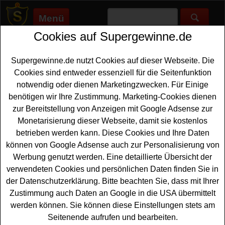
Menü
Cookies auf Supergewinne.de
Supergewinne.de
>
Gewinnspiele
>
Sonstige Gewinnspiele
>
Gardena Gewinnspiel - im Frühlingskalender tolle
Gartengeräte gewinnen
Supergewinne.de nutzt Cookies auf dieser Webseite. Die
Anzeige:
Cookies sind entweder essenziell für die Seitenfunktion
notwendig oder dienen Marketingzwecken. Für Einige
Anzeige:
benötigen wir Ihre Zustimmung. Marketing-Cookies dienen
zur Bereitstellung von Anzeigen mit Google Adsense zur
Monetarisierung dieser Webseite, damit sie kostenlos
Gardena Gewinnspiel - im
betrieben werden kann. Diese Cookies und Ihre Daten
Frühlingskalender tolle
können von Google Adsense auch zur Personalisierung von
Gartengeräte gewinnen
Werbung genutzt werden. Eine detaillierte Übersicht der
verwendeten Cookies und persönlichen Daten finden Sie in
Ein kostenloses Gardena Gewinnspiel - der große
der Datenschutzerklärung. Bitte beachten Sie, dass mit Ihrer
Gardena Frühlingskalender 2025. Jeden Tag wartet
Zustimmung auch Daten an Google in die USA übermittelt
hinter den Türchen im Gardena Frühlingskalender eine
werden können. Sie können diese Einstellungen stets am
schöne Überraschung für
Garten
Freunde - tolle
Seitenende aufrufen und bearbeiten.
Gartengeräte und schönes Zubehör rund ums Gärtnern