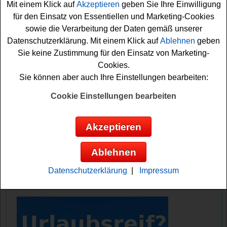
Mit einem Klick auf
Akzeptieren
geben Sie Ihre Einwilligung
auf glückliche Gewinner.
für den Einsatz von Essentiellen und Marketing-Cookies
sowie die Verarbeitung der Daten gemäß unserer
Falls Sie an dem Gardena Gewinnspiel kostenlos
Datenschutzerklärung. Mit einem Klick auf
Ablehnen
geben
teilnehmen möchten, müssen Sie nur die richtigen
Sie keine Zustimmung für den Einsatz von Marketing-
Türchen öffnen, kleine Preisfragen beantworten und
Cookies.
können sich dann Ihre Gewinnchance sichern. Vielleicht
Sie können aber auch Ihre Einstellungen bearbeiten:
haben Sie ja Glück? Auf jeden Fall drücken wir schon
einmal fest die Daumen!
Cookie Einstellungen bearbeiten
Gardena verlost tolle Gartengeräte und
Akzeptieren
schöne Sachpreise rund um das Thema
Garten
Ablehnen
Anzeige:
Datenschutzerklärung
|
Impressum