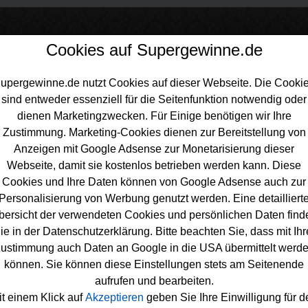
Cookies auf Supergewinne.de
upergewinne.de nutzt Cookies auf dieser Webseite. Die Cooki
sind entweder essenziell für die Seitenfunktion notwendig oder
inne.de
>
Gewinnspiele
>
Freikarten Gewinnspiele
>
NDR Gewinnspiel
dienen Marketingzwecken. Für Einige benötigen wir Ihre
r Tickets gewinnen
Zustimmung. Marketing-Cookies dienen zur Bereitstellung von
Anzeigen mit Google Adsense zur Monetarisierung dieser
Webseite, damit sie kostenlos betrieben werden kann. Diese
Cookies und Ihre Daten können von Google Adsense auch zur
Personalisierung von Werbung genutzt werden. Eine detailliert
Gewinnspiel - Max Giesinger Tickets
bersicht der verwendeten Cookies und persönlichen Daten find
ie in der Datenschutzerklärung. Bitte beachten Sie, dass mit Ihr
innen
ustimmung auch Daten an Google in die USA übermittelt werd
rn Max Giesinger
Tickets gewinnen
möchte, sollte bei diesem k
können. Sie können diese Einstellungen stets am Seitenende
innspiel mitmachen. NDR 2 verlost Freikarten für das Max Gi
aufrufen und bearbeiten.
 am 5. Februar 2026 im Kleinen Theater am Markt in Wahlstedt
it einem Klick auf
Akzeptieren
geben Sie Ihre Einwilligung für d