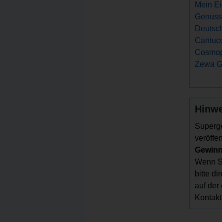
Mein Ei
Genuss
Deutsch
Cantucc
Cosmop
Zewa G
Hinwe
Superge
veröffen
Gewinns
Wenn Si
bitte d
auf der
Kontakt