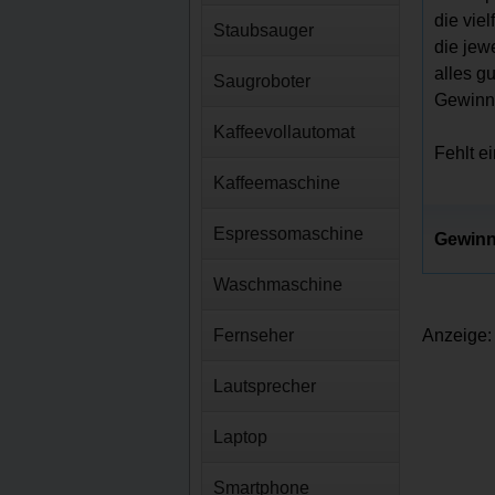
die vie
Staubsauger
die jew
alles g
Saugroboter
Gewinns
Kaffeevollautomat
Fehlt e
Kaffeemaschine
Espressomaschine
Gewinn
Waschmaschine
Fernseher
Anzeige:
Lautsprecher
Laptop
Smartphone