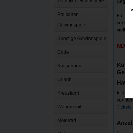
Technik Gewinnspiele
Segeber
V
Freikarten
Falls S
kurz da
Gewinnspiele
viellei
Sonstige Gewinnspiele
NDR v
Code
Kurz-
Kassenbon
Gewin
Urlaub
Haupt
In die
Kreuzfahrt
konnten
Wohnmobil
Tickets
Motorrad
Anzah