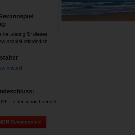
Gewinnspiel
ng:
keine Lösung für dieses
insnpiel erforderlich.
stalter
winnspiel
ndeschluss:
026 - leider schon beendet.
 NDR Gewinnspiele