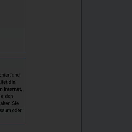
chiert und
tet die
 Internet.
e sich
halten Sie
essum oder