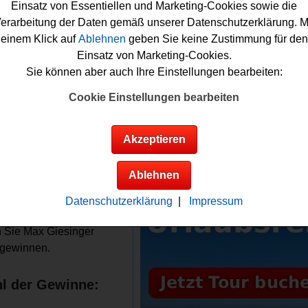
g. Mit etwas Glück können Sie diese Tickets gewinnen.
Einsatz von Essentiellen und Marketing-Cookies sowie die
erarbeitung der Daten gemäß unserer Datenschutzerklärung. M
ie an dem NDR Gewinnspiel kostenlos teilnehmen möchten, m
einem Klick auf
Ablehnen
geben Sie keine Zustimmung für den
s Formular ausfüllen. Dann nur noch kräftig die Daumen drücke
Einsatz von Marketing-Cookies.
cht werden Sie ja als Gewinner ausgelost? Viel Glück!
Sie können aber auch Ihre Einstellungen bearbeiten:
Cookie Einstellungen bearbeiten
erlost Max Giesinger Tickets
Akzeptieren
Anzeige:
Infos zum NDR
nspiel
Ablehnen
gewinne:
Datenschutzerklärung
|
Impressum
sem NDR Gewinnspiel
 Sie Max Giesinger
gewinnen.
l der Gewinne: