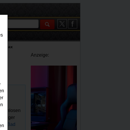
es
 - Max
Anzeige:
e
en
er
en
ostenlosen
esinger
 bei
Bad
en