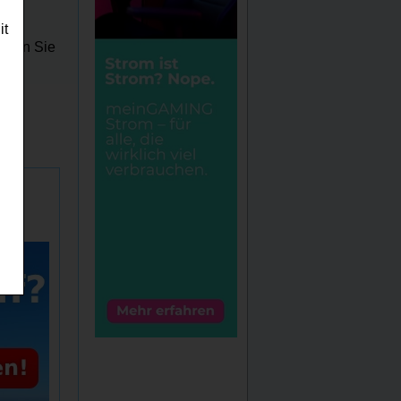
it
üssen Sie
n -