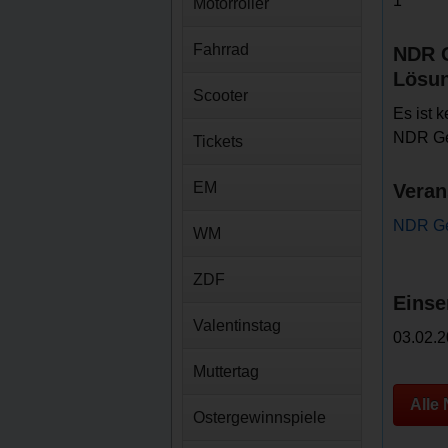
1
Motorroller
Fahrrad
NDR 
Lösu
Scooter
Es ist 
NDR Gew
Tickets
EM
Veran
NDR Ge
WM
ZDF
Einse
Valentinstag
03.02.2
Muttertag
Alle
Ostergewinnspiele