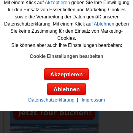
sollten Sie gleich das kleine Formular ausfüllen.
Mit einem Klick auf
Akzeptieren
geben Sie Ihre Einwilligung
Vielleicht haben Sie ja Glück und können die Tickets
für den Einsatz von Essentiellen und Marketing-Cookies
gewinnen? Viel Erfolg!
sowie die Verarbeitung der Daten gemäß unserer
Datenschutzerklärung. Mit einem Klick auf
Ablehnen
geben
Sie keine Zustimmung für den Einsatz von Marketing-
Antenne Brandenburg verlost Max Raabe
Cookies.
& Palast Orchester Tickets
Sie können aber auch Ihre Einstellungen bearbeiten:
Anzeige:
Cookie Einstellungen bearbeiten
Akzeptieren
Ablehnen
Datenschutzerklärung
|
Impressum