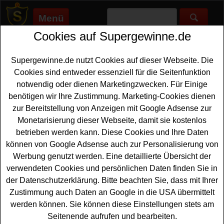
Menü
Cookies auf Supergewinne.de
Supergewinne.de
>
Gewinnspiele
>
Freikarten Gewinnspiele
>
Antenne Brandenburg Gewinnspiel - Max Raabe Tickets
gewinnen
Supergewinne.de nutzt Cookies auf dieser Webseite. Die
Anzeige:
Cookies sind entweder essenziell für die Seitenfunktion
notwendig oder dienen Marketingzwecken. Für Einige
Anzeige:
benötigen wir Ihre Zustimmung. Marketing-Cookies dienen
zur Bereitstellung von Anzeigen mit Google Adsense zur
Monetarisierung dieser Webseite, damit sie kostenlos
Antenne Brandenburg Gewinnspiel
betrieben werden kann. Diese Cookies und Ihre Daten
- Max Raabe Tickets gewinnen
können von Google Adsense auch zur Personalisierung von
Alle Fans von Max Raabe sollten sich dieses kostenlose
Werbung genutzt werden. Eine detaillierte Übersicht der
Antenne Brandenburg Gewinnspiel genauer anschauen.
verwendeten Cookies und persönlichen Daten finden Sie in
Antenne Brandenburg verlost
Tickets
für Max Raabe &
der Datenschutzerklärung. Bitte beachten Sie, dass mit Ihrer
das Palast Orchester. Mit twas Glück können Sie diese
Zustimmung auch Daten an Google in die USA übermittelt
Freikarten gewinnen. Falls Sie bei dem Antenne
werden können. Sie können diese Einstellungen stets am
Brandenburg Gewinnspiel gratis mitmachen möchten,
Seitenende aufrufen und bearbeiten.