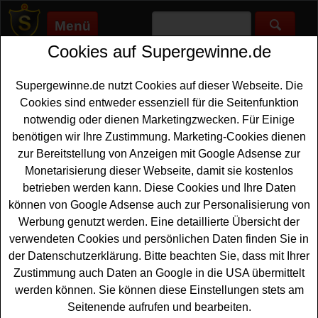
Menü
Cookies auf Supergewinne.de
Supergewinne.de
>
Gewinnspiele
>
Freikarten Gewinnspiele
>
Antenne Sachsen Gewinnspiel - Amy Macdonald Tickets
gewinnen
Supergewinne.de nutzt Cookies auf dieser Webseite. Die
Anzeige:
Cookies sind entweder essenziell für die Seitenfunktion
notwendig oder dienen Marketingzwecken. Für Einige
benötigen wir Ihre Zustimmung. Marketing-Cookies dienen
zur Bereitstellung von Anzeigen mit Google Adsense zur
Antenne Sachsen Gewinnspiel -
Monetarisierung dieser Webseite, damit sie kostenlos
Amy Macdonald Tickets gewinnen
betrieben werden kann. Diese Cookies und Ihre Daten
Ein kostenloses Antenne Sachsen Gewinnspiel für alle
können von Google Adsense auch zur Personalisierung von
Amy Macdonald Fans unter den Gewinnern. Antenne
Werbung genutzt werden. Eine detaillierte Übersicht der
Sachsen verlost 1x2
Tickets
für Amy Macdonald in
verwendeten Cookies und persönlichen Daten finden Sie in
Dresden und Leipzig - und mit etwas Glück können Sie
der Datenschutzerklärung. Bitte beachten Sie, dass mit Ihrer
diese Freikarten gewinnen. Falls Sie an dem Antenne
Zustimmung auch Daten an Google in die USA übermittelt
Sachsen Gewinnspiel mitmachen möchten, müssen Sie
werden können. Sie können diese Einstellungen stets am
kurz das kleine Formular ausfüllen und können sich so
Seitenende aufrufen und bearbeiten.