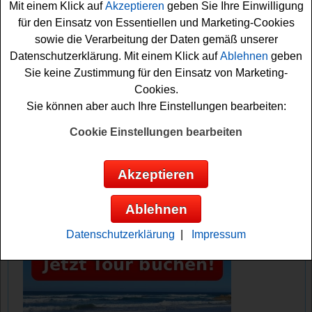
schon Ihre Gewinnchance sichern. Vielleicht haben Sie
Mit einem Klick auf
Akzeptieren
geben Sie Ihre Einwilligung
ja Glück und können die
Konzert
Tickets gewinnen? Auf
für den Einsatz von Essentiellen und Marketing-Cookies
jeden Fall drücken wir schon einmal fest die Daumen!
sowie die Verarbeitung der Daten gemäß unserer
Datenschutzerklärung. Mit einem Klick auf
Ablehnen
geben
Sie keine Zustimmung für den Einsatz von Marketing-
Antenne Sachsen verlost 1x2 Tickets für
Cookies.
Amy Macdonald in Leipzig und Dresden
Sie können aber auch Ihre Einstellungen bearbeiten:
Anzeige:
Cookie Einstellungen bearbeiten
Akzeptieren
Ablehnen
Datenschutzerklärung
|
Impressum