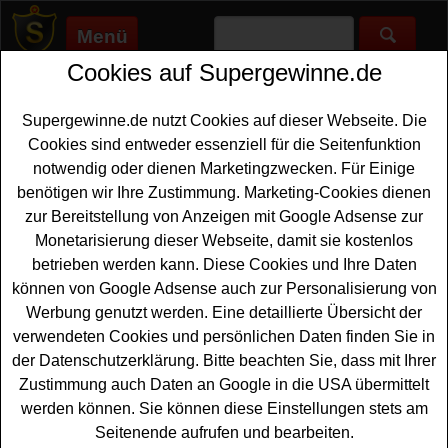
Menü
Cookies auf Supergewinne.de
Supergewinne.de
>
Gewinnspiele
>
Freikarten Gewinnspiele
>
Ferrero Gewinnspiel - Kino Gutscheine gewinnen
Supergewinne.de nutzt Cookies auf dieser Webseite. Die
Anzeige:
Cookies sind entweder essenziell für die Seitenfunktion
notwendig oder dienen Marketingzwecken. Für Einige
Anzeige:
benötigen wir Ihre Zustimmung. Marketing-Cookies dienen
zur Bereitstellung von Anzeigen mit Google Adsense zur
Ferrero Gewinnspiel - Kino
Monetarisierung dieser Webseite, damit sie kostenlos
Gutscheine gewinnen
betrieben werden kann. Diese Cookies und Ihre Daten
können von Google Adsense auch zur Personalisierung von
Alle Kino-Fans unter den Gewinnern sollten bei diesem
Werbung genutzt werden. Eine detaillierte Übersicht der
kostenlosen Ferrero Gewinnspiel mitmachen. Ferrero
verwendeten Cookies und persönlichen Daten finden Sie in
verlost insgesamt 300 MovieChoice
Gutscheine
- und mit
der Datenschutzerklärung. Bitte beachten Sie, dass mit Ihrer
etwas Glück können Sie einen davon gewinnen. Falls
Zustimmung auch Daten an Google in die USA übermittelt
Sie an der Verlosung teilnehmen möchten, müssen Sie
werden können. Sie können diese Einstellungen stets am
nur kurz das Formular ausfüllen und den kostenlosen
Seitenende aufrufen und bearbeiten.
Newsletter abonnieren. Vielleicht haben Sie Glück? Auf