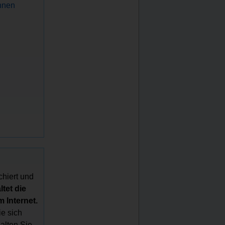
nnen
chiert und
tet die
 Internet.
e sich
halten Sie