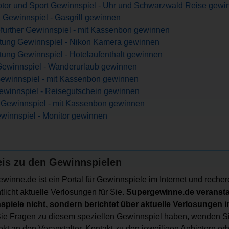
tor und Sport Gewinnspiel - Uhr und Schwarzwald Reise gewi
Gewinnspiel - Gasgrill gewinnen
urther Gewinnspiel - mit Kassenbon gewinnen
tung Gewinnspiel - Nikon Kamera gewinnen
tung Gewinnspiel - Hotelaufenthalt gewinnen
ewinnspiel - Wanderurlaub gewinnen
ewinnspiel - mit Kassenbon gewinnen
winnspiel - Reisegutschein gewinnen
 Gewinnspiel - mit Kassenbon gewinnen
winnspiel - Monitor gewinnen
is zu den Gewinnspielen
winne.de ist ein Portal für Gewinnspiele im Internet und recher
tlicht aktuelle Verlosungen für Sie.
Supergewinne.de veranstal
piele nicht, sondern berichtet über aktuelle Verlosungen im
e Fragen zu diesem speziellen Gewinnspiel haben, wenden Si
irekt an den Veranstalter. Kontakt zu den jeweiligen Anbietern er