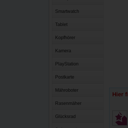
Smartwatch
Tablet
Kopfhörer
Kamera
PlayStation
Postkarte
Mähroboter
Hier 
Rasenmäher
Glücksrad