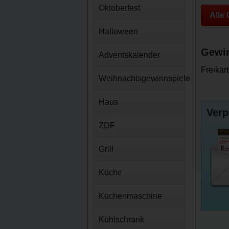
Oktoberfest
Alle
Halloween
Gewin
Adventskalender
Freikar
Weihnachtsgewinnspiele
Haus
Verp
ZDF
Grill
Küche
Küchenmaschine
Kühlschrank