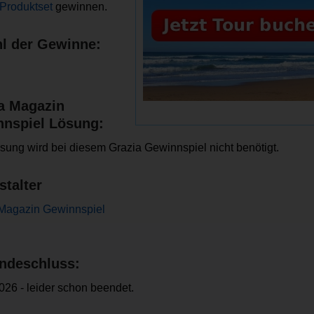
Produktset
gewinnen.
l der Gewinne:
a Magazin
nspiel Lösung:
sung wird bei diesem Grazia Gewinnspiel nicht benötigt.
stalter
 Magazin Gewinnspiel
ndeschluss:
026 - leider schon beendet.