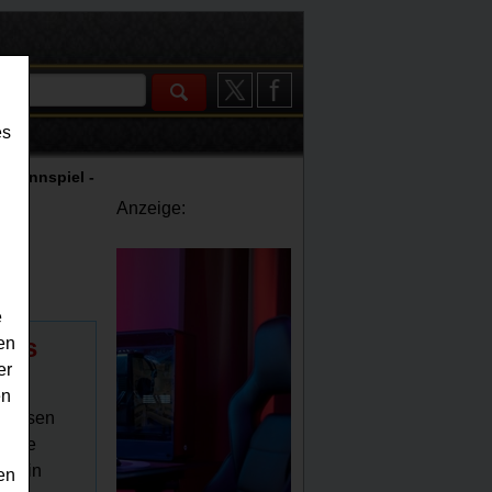
es
ewinnspiel -
Anzeige:
e
ets
en
er
en
enlosen
inale
ch ein
en