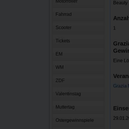
Motorroller
Beauty
Fahrrad
Anzah
Scooter
1
Tickets
Grazi
Gewin
EM
Eine Lö
WM
Veran
ZDF
Grazia
Valentinstag
Muttertag
Einse
29.01.2
Ostergewinnspiele