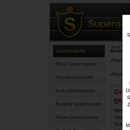
S
Supergew
Gewinnspiele
Berlinale
Anzeige:
Neue Gewinnspiele
Anzeige:
Top-Gewinnspiele
Graz
Auto Gewinnspiele
Ü
S
gew
Bargeld Gewinnspiele
Z
Wer ge
Reise Gewinnspiele
Gewinns
Tickets
M