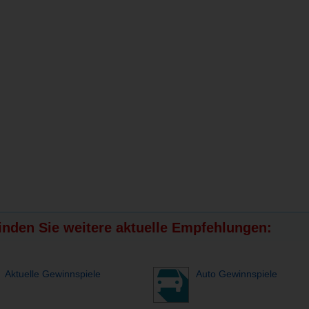
finden Sie weitere aktuelle Empfehlungen:
Aktuelle Gewinnspiele
Auto Gewinnspiele