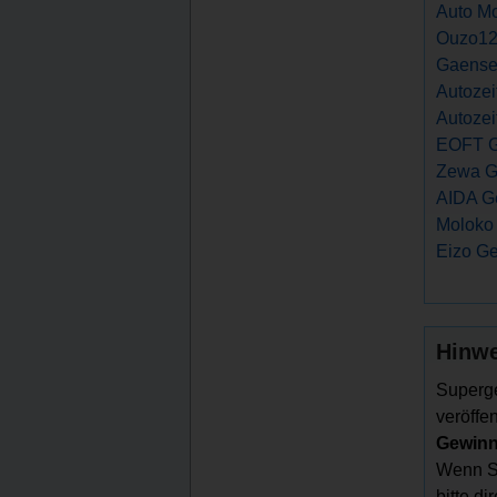
Auto Mo
Ouzo12 
Gaensef
Autozei
Autozei
EOFT G
Zewa G
AIDA Ge
Moloko
Eizo Ge
Hinwe
Superge
veröffen
Gewinns
Wenn Si
bitte d