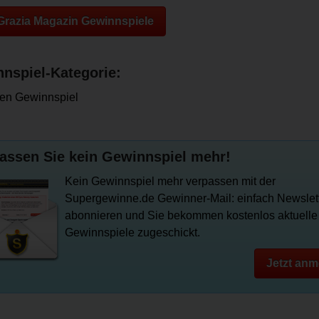
 Grazia Magazin Gewinnspiele
nspiel-Kategorie:
ten Gewinnspiel
assen Sie kein Gewinnspiel mehr!
Kein Gewinnspiel mehr verpassen mit der
Supergewinne.de Gewinner-Mail: einfach Newslet
abonnieren und Sie bekommen kostenlos aktuelle
Gewinnspiele zugeschickt.
Jetzt anm