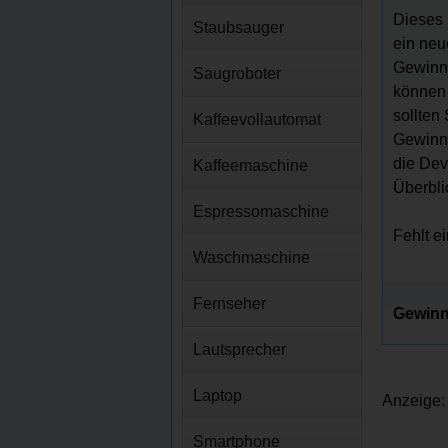
Dieses 
Staubsauger
ein neu
Gewinns
Saugroboter
können 
sollten
Kaffeevollautomat
Gewinns
die Dev
Kaffeemaschine
Überbli
Espressomaschine
Fehlt e
Waschmaschine
Fernseher
Gewinn
Lautsprecher
Laptop
Anzeige:
Smartphone