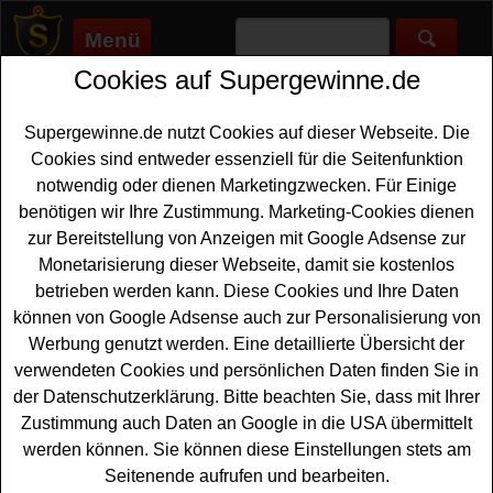
Menü
Cookies auf Supergewinne.de
Supergewinne.de
>
Gewinnspiele
>
Freikarten Gewinnspiele
>
Kino News Gewinnspiel - Die drei Fragezeichen Kino Tickets
gewinnen
Supergewinne.de nutzt Cookies auf dieser Webseite. Die
Anzeige:
Cookies sind entweder essenziell für die Seitenfunktion
notwendig oder dienen Marketingzwecken. Für Einige
Anzeige:
benötigen wir Ihre Zustimmung. Marketing-Cookies dienen
zur Bereitstellung von Anzeigen mit Google Adsense zur
Monetarisierung dieser Webseite, damit sie kostenlos
Kino News Gewinnspiel - Die drei
betrieben werden kann. Diese Cookies und Ihre Daten
Fragezeichen Kino Tickets
können von Google Adsense auch zur Personalisierung von
gewinnen
Werbung genutzt werden. Eine detaillierte Übersicht der
verwendeten Cookies und persönlichen Daten finden Sie in
Ein kostenloses Kino News Gewinnspiel zum Kinostart
der Datenschutzerklärung. Bitte beachten Sie, dass mit Ihrer
von Die drei ??? und der Karpatenhund. Kinonews.de
Zustimmung auch Daten an Google in die USA übermittelt
verlost dreimal zwei
Freikarten
für den Film - und mit
werden können. Sie können diese Einstellungen stets am
etwas Glück können Sie diese Kino Tickets gewinnen.
Seitenende aufrufen und bearbeiten.
Falls Sie gratis mitmachen möchten, müssen Sie kurz die