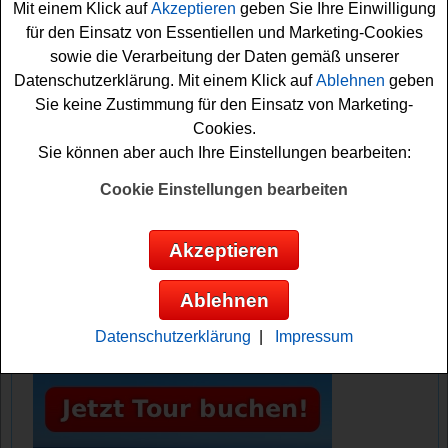
Mit einem Klick auf
Akzeptieren
geben Sie Ihre Einwilligung
Lösung der Preisfrage herausfinden. Danach können Sie
für den Einsatz von Essentiellen und Marketing-Cookies
das Formular ausfüllen und sich Ihre Gewinnchance
sowie die Verarbeitung der Daten gemäß unserer
sichern. Viel Erfolg!
Datenschutzerklärung. Mit einem Klick auf
Ablehnen
geben
Sie keine Zustimmung für den Einsatz von Marketing-
Kino News verlost 3x2 Kino Tickets für
Cookies.
Die drei Fragezeichen und der
Sie können aber auch Ihre Einstellungen bearbeiten:
Karpatenhund
Cookie Einstellungen bearbeiten
Anzeige:
Akzeptieren
Ablehnen
Datenschutzerklärung
|
Impressum