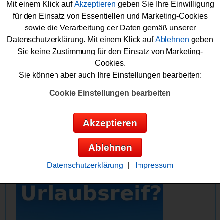
Mit einem Klick auf
Akzeptieren
geben Sie Ihre Einwilligung
gewinnen.
für den Einsatz von Essentiellen und Marketing-Cookies
sowie die Verarbeitung der Daten gemäß unserer
Falls Sie an dem Freche Freunde Gewinnspiel kostenlos
Datenschutzerklärung. Mit einem Klick auf
Ablehnen
geben
teilnehmen möchten, müssen Sie nur kurz das kleine
Sie keine Zustimmung für den Einsatz von Marketing-
Formular ausfüllen und können sich damit schon Ihre
Cookies.
Gewinnchance sichern. Vielleicht haben Sie ja Glück?
Sie können aber auch Ihre Einstellungen bearbeiten:
Freche Freunde verlost 50 Fanpakete mit
Cookie Einstellungen bearbeiten
leckeren Snacks, Woodwalkers 2 Merch
und Kino Tickets
Akzeptieren
Anzeige:
Ablehnen
Datenschutzerklärung
|
Impressum