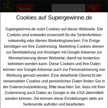
Menü
Cookies auf Supergewinne.de
Supergewinne.de
>
Gewinnspiele
>
Fanartikel Gewinnspiele
>
Freche Freunde Gewinnspiel - Fanpakete mit Kino Tickets
gewinnen
Supergewinne.de nutzt Cookies auf dieser Webseite. Die
Anzeige:
Cookies sind entweder essenziell für die Seitenfunktion
notwendig oder dienen Marketingzwecken. Für Einige
Anzeige:
benötigen wir Ihre Zustimmung. Marketing-Cookies dienen
zur Bereitstellung von Anzeigen mit Google Adsense zur
Monetarisierung dieser Webseite, damit sie kostenlos
Freche Freunde Gewinnspiel -
betrieben werden kann. Diese Cookies und Ihre Daten
Fanpakete mit Kino Tickets
können von Google Adsense auch zur Personalisierung von
gewinnen
Werbung genutzt werden. Eine detaillierte Übersicht der
verwendeten Cookies und persönlichen Daten finden Sie in
Anlässlich des Kinostarts von Woodwalers 2 gibt es ein
der Datenschutzerklärung. Bitte beachten Sie, dass mit Ihrer
schönes Freche Freunde Gewinnspiel. Freche Freunde
Zustimmung auch Daten an Google in die USA übermittelt
verlost 50 tolle
Fanpakete
mit jeweils leckeren Snacks,
werden können. Sie können diese Einstellungen stets am
coolem Merch und Kino Tickets für Woodwalkers 2. Mit
Seitenende aufrufen und bearbeiten.
etwas Glück können Sie ein solches Fanpaket