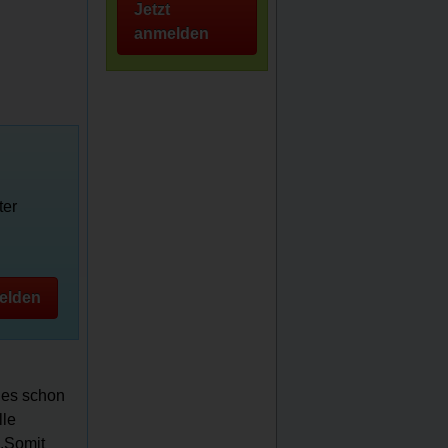
Jetzt
anmelden
ter
elden
t es schon
lle
.Somit