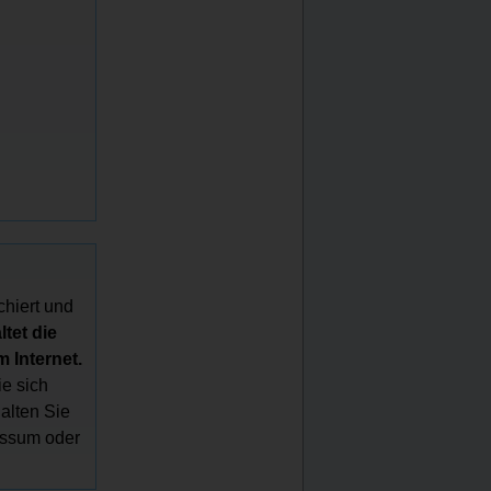
chiert und
tet die
 Internet.
e sich
halten Sie
essum oder