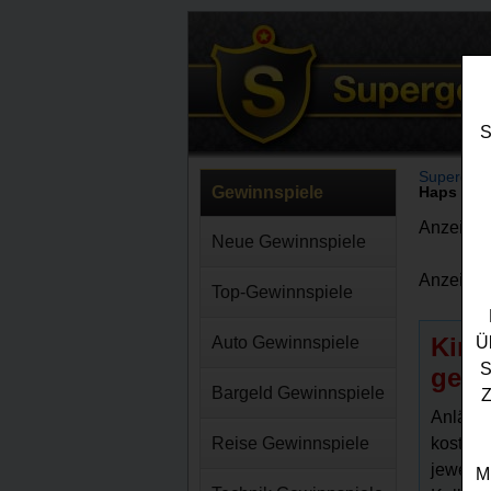
S
Supergew
Gewinnspiele
Haps Fan
Anzeige:
Neue Gewinnspiele
Anzeige:
Top-Gewinnspiele
Kino
Auto Gewinnspiele
Ü
S
gew
Bargeld Gewinnspiele
Z
Anlässl
Reise Gewinnspiele
kostenl
jeweils
M