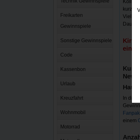
Technik Gewinnspiele
Kollekt
kurz da
V
Freikarten
Viellei
Daume
Gewinnspiele
Kino 
Sonstige Gewinnspiele
eine
Code
Kurz-
Kassenbon
News
Urlaub
Haupt
Kreuzfahrt
In die
Gewinns
Wohnmobil
Fanpak
einem
Motorrad
Anzah