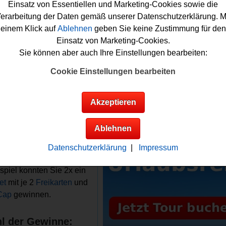
ion. Falls Sie ein solches Fanpaket gewinnen möchten, müssen
Einsatz von Essentiellen und Marketing-Cookies sowie die
s kleine Formular ausfüllen und die Lösung der Preisfrage hera
erarbeitung der Daten gemäß unserer Datenschutzerklärung. M
cht haben Sie ja Glück? Auf jeden Fall drücken wir schon einmal 
einem Klick auf
Ablehnen
geben Sie keine Zustimmung für den
n!
Einsatz von Marketing-Cookies.
Sie können aber auch Ihre Einstellungen bearbeiten:
News verlost 2x ein Fanpaket mit je 2 Freikart
Cookie Einstellungen bearbeiten
m Cap
Akzeptieren
Anzeige:
Infos zum Kino
 Gewinnspiel
Ablehnen
gewinne:
Datenschutzerklärung
|
Impressum
sem Kino News
piel konnten Sie 2x ein
et
mit je 2
Freikarten
und
Cap
gewinnen.
l der Gewinne: