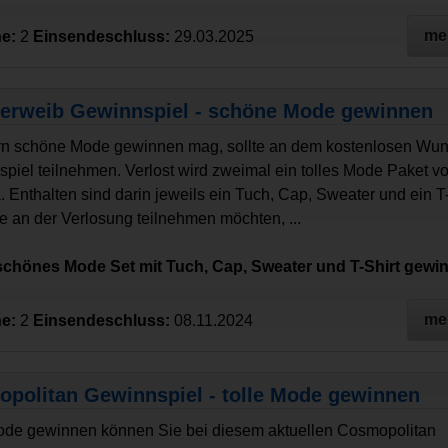
me
e:
2
Einsendeschluss:
29.03.2025
rweib Gewinnspiel - schöne Mode gewinnen
rn schöne Mode gewinnen mag, sollte an dem kostenlosen Wu
piel teilnehmen. Verlost wird zweimal ein tolles Mode Paket v
a. Enthalten sind darin jeweils ein Tuch, Cap, Sweater und ein T-
ie an der Verlosung teilnehmen möchten, ...
 schönes Mode Set mit Tuch, Cap, Sweater und T-Shirt gewi
me
e:
2
Einsendeschluss:
08.11.2024
politan Gewinnspiel - tolle Mode gewinnen
ode gewinnen können Sie bei diesem aktuellen Cosmopolitan