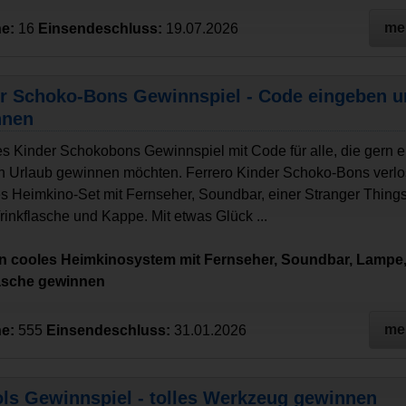
me
e:
16
Einsendeschluss:
19.07.2026
r Schoko-Bons Gewinnspiel - Code eingeben 
nnen
les Kinder Schokobons Gewinnspiel mit Code für alle, die gern 
 Urlaub gewinnen möchten. Ferrero Kinder Schoko-Bons verl
les Heimkino-Set mit Fernseher, Soundbar, einer Stranger Thin
rinkflasche und Kappe. Mit etwas Glück ...
in cooles Heimkinosystem mit Fernseher, Soundbar, Lampe
lasche gewinnen
me
e:
555
Einsendeschluss:
31.01.2026
ls Gewinnspiel - tolles Werkzeug gewinnen