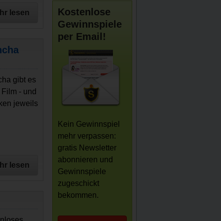
Kostenlose
hr lesen
Gewinnspiele
per Email!
ncha
ha gibt es
 Film - und
ken jeweils
Kein Gewinnspiel
mehr verpassen:
gratis Newsletter
abonnieren und
hr lesen
Gewinnspiele
zugeschickt
bekommen.
enloses