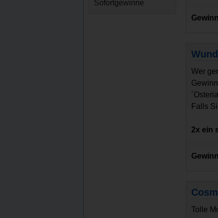
Sofortgewinne
Gewinn
Wunde
Wer ge
Gewinns
´Osteri
Falls S
2x ein
Gewinn
Cosmo
Tolle M