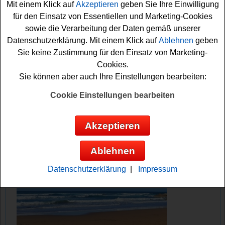
Mit einem Klick auf
Akzeptieren
geben Sie Ihre Einwilligung
können dann das Formular ausfüllen. Viel Glück!
für den Einsatz von Essentiellen und Marketing-Cookies
sowie die Verarbeitung der Daten gemäß unserer
Bio Magazin verlost 5x eine CD -
Datenschutzerklärung. Mit einem Klick auf
Ablehnen
geben
Progressive Muskelentspannung am Meer
Sie keine Zustimmung für den Einsatz von Marketing-
Cookies.
Anzeige:
Sie können aber auch Ihre Einstellungen bearbeiten:
Cookie Einstellungen bearbeiten
Akzeptieren
Ablehnen
Datenschutzerklärung
|
Impressum