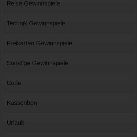
Reise Gewinnspiele
Technik Gewinnspiele
Freikarten Gewinnspiele
Sonstige Gewinnspiele
Code
Kassenbon
Urlaub