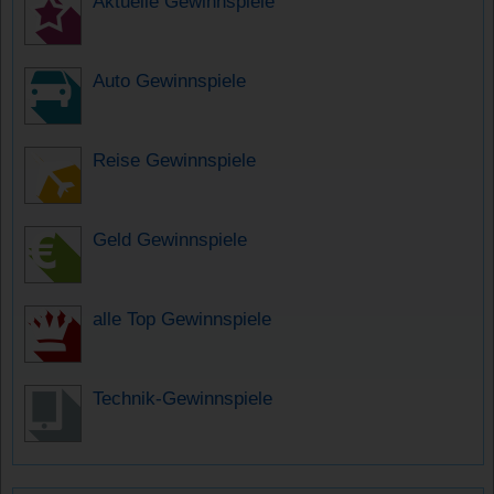
Aktuelle Gewinnspiele
Auto Gewinnspiele
Reise Gewinnspiele
Geld Gewinnspiele
alle Top Gewinnspiele
Technik-Gewinnspiele