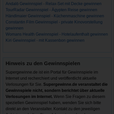
Andalö Gewinnspiel - Relax-Set mit Decke gewinnen
TourRadar Gewinnspiel - Ägypten Reise gewinnen
Händlmaier Gewinnspiel - Küchenmaschine gewinnen
Constantin Film Gewinnspiel - private Kinovorstellung
gewinnen
Womans Health Gewinnspiel - Hotelaufenthalt gewinnen
Kiri Gewinnspiel - mit Kassenbon gewinnen
Hinweis zu den Gewinnspielen
Supergewinne.de ist ein Portal für Gewinnspiele im
Internet und recherchiert und veröffentlicht aktuelle
Verlosungen für Sie.
Supergewinne.de veranstaltet die
Gewinnspiele nicht, sondern berichtet über aktuelle
Verlosungen im Internet.
Wenn Sie Fragen zu diesem
speziellen Gewinnspiel haben, wenden Sie sich bitte
direkt an den Veranstalter. Kontakt zu den jeweiligen