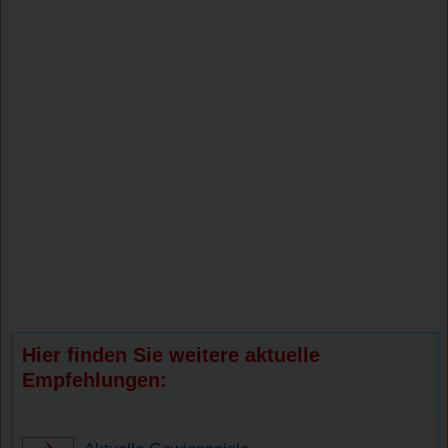
Hier finden Sie weitere aktuelle
Empfehlungen: