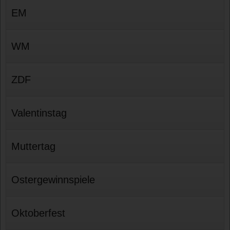
EM
WM
ZDF
Valentinstag
Muttertag
Ostergewinnspiele
Oktoberfest