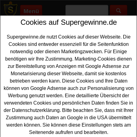
Menü
Cookies auf Supergewinne.de
Supergewinne.de
>
Gewinnspiele
>
Bargeld Gewinnspiele
>
Patros Gewinnspiel - mit Kassenbon gewinnen
Supergewinne.de nutzt Cookies auf dieser Webseite. Die
Anzeige:
Cookies sind entweder essenziell für die Seitenfunktion
notwendig oder dienen Marketingzwecken. Für Einige
Anzeige:
benötigen wir Ihre Zustimmung. Marketing-Cookies dienen
zur Bereitstellung von Anzeigen mit Google Adsense zur
Patros Gewinnspiel - mit
Monetarisierung dieser Webseite, damit sie kostenlos
Kassenbon gewinnen
betrieben werden kann. Diese Cookies und Ihre Daten
können von Google Adsense auch zur Personalisierung von
Ein tolles Patros Gewinnspiel mit Kassenbon für alle
Werbung genutzt werden. Eine detaillierte Übersicht der
Feta-Fans unter den Gewinnern. Gewinnen Sie eins von
verwendeten Cookies und persönlichen Daten finden Sie in
insgesamt 500 griechischen Teller-Sets, die bei diesem
der Datenschutzerklärung. Bitte beachten Sie, dass mit Ihrer
Patros Gewinnspiel verlost werden. Mit einem
Zustimmung auch Daten an Google in die USA übermittelt
Kassenbon von einer Patros Aktionspackung können Sie
werden können. Sie können diese Einstellungen stets am
an diesem tollen Patros Gewinnspiel teilnehmen und
Seitenende aufrufen und bearbeiten.
sich die Chance sichern. Dafür müssen Sie nur im