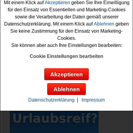
Mit einem Klick auf
Akzeptieren
geben Sie Ihre Einwilligung
Aktionszeitraum ein Patros Aktionsprodukt kaufen und
für den Einsatz von Essentiellen und Marketing-Cookies
Ihren Kassenbon hochladen. Damit sind Sie schon bei
sowie die Verarbeitung der Daten gemäß unserer
dem Patros Gewinnspiel mit dabei. Jede Woche werden
Datenschutzerklärung. Mit einem Klick auf
Ablehnen
geben
bis zu 30 Teller-Sets verlost. Also schnell mitmachen und
Sie keine Zustimmung für den Einsatz von Marketing-
mit etwas Glück das schöne
Geschirr gewinnen
.
Cookies.
Vielleicht haben Sie ja Glück? Auf jeden Fall sind die
Sie können aber auch Ihre Einstellungen bearbeiten:
Daumen schon einmal fest gedrückt!
Cookie Einstellungen bearbeiten
Patros verlost tolles Geschirr - insgesamt
500 griechische Teller Sets
Akzeptieren
Anzeige:
Ablehnen
Datenschutzerklärung
|
Impressum